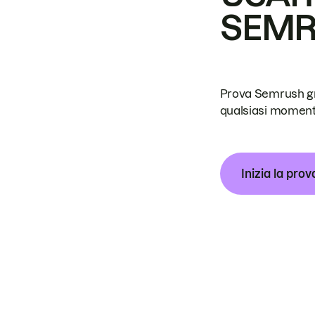
SEM
Prova Semrush grat
qualsiasi moment
Inizia la prov