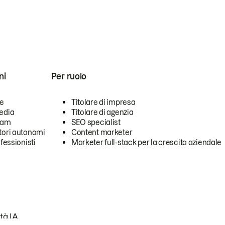
ni
Per ruolo
se
Titolare di impresa
edia
Titolare di agenzia
team
SEO specialist
tori autonomi
Content marketer
ofessionisti
Marketer full-stack per la crescita aziendale
tà IA.