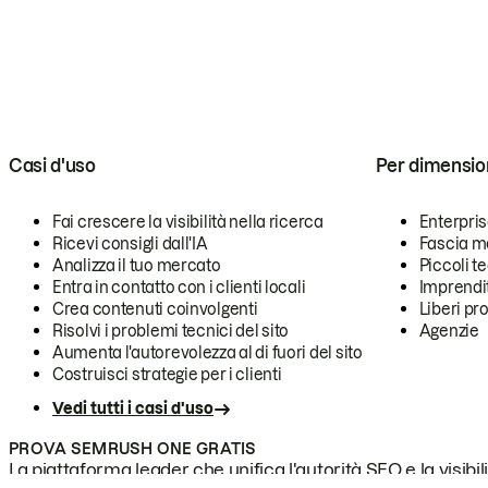
Casi d'uso
Per dimensio
Fai crescere la visibilità nella ricerca
Enterpri
Ricevi consigli dall'IA
Fascia m
Analizza il tuo mercato
Piccoli 
Entra in contatto con i clienti locali
Imprendi
Crea contenuti coinvolgenti
Liberi pr
Risolvi i problemi tecnici del sito
Agenzie
Aumenta l'autorevolezza al di fuori del sito
Costruisci strategie per i clienti
Vedi tutti i casi d'uso
PROVA SEMRUSH ONE GRATIS
La piattaforma leader che unifica l'autorità SEO e la visibili