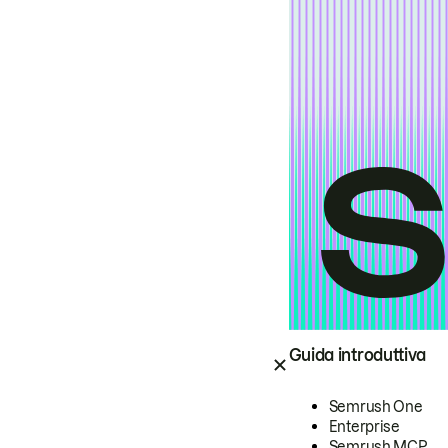
Guida introduttiva
Semrush One
Enterprise
Semrush MCP