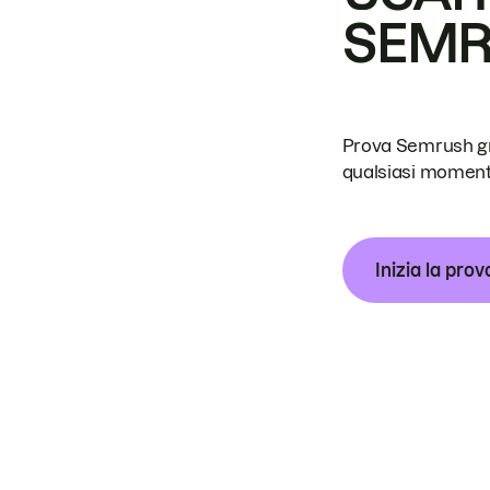
SEM
Prova Semrush grat
qualsiasi moment
Inizia la prov