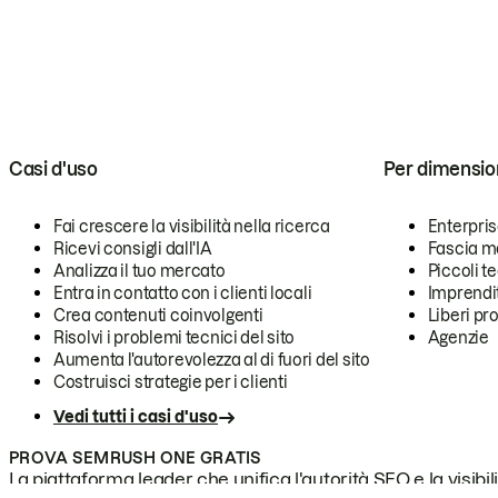
Casi d'uso
Per dimensio
Fai crescere la visibilità nella ricerca
Enterpri
Ricevi consigli dall'IA
Fascia m
Analizza il tuo mercato
Piccoli 
Entra in contatto con i clienti locali
Imprendi
Crea contenuti coinvolgenti
Liberi pr
Risolvi i problemi tecnici del sito
Agenzie
Aumenta l'autorevolezza al di fuori del sito
Costruisci strategie per i clienti
Vedi tutti i casi d'uso
PROVA SEMRUSH ONE GRATIS
La piattaforma leader che unifica l'autorità SEO e la visibili