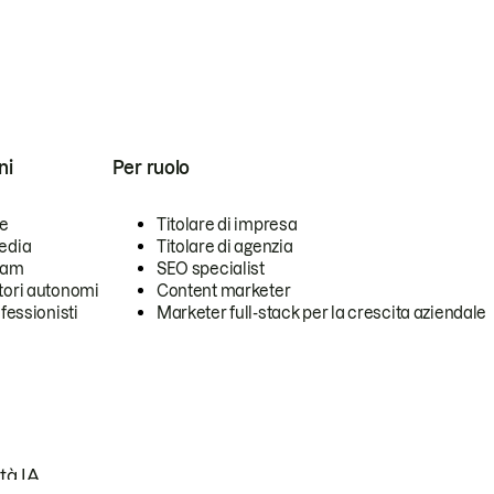
ni
Per ruolo
se
Titolare di impresa
edia
Titolare di agenzia
team
SEO specialist
tori autonomi
Content marketer
ofessionisti
Marketer full-stack per la crescita aziendale
tà IA.