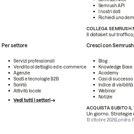
Semrush API
I nostri dati
Richiedi una de
COLLEGA SEMRUSH M
Il dataset sul traffic
Per settore
Cresci con Semrush
Servizi professionali
Blog
Vendita al dettaglio ed e-commerce
Knowledge Base
Agenzie
Academy
SaaS e tecnologie B2B
Casi di successo
Sanità
Indice di visibilità
Attività locale
Webinar
Notizie
Vedi tutti i settori
ACQUISTA SUBITO IL
Un giorno. Strategie r
13 ottobre 2026
Londra, 