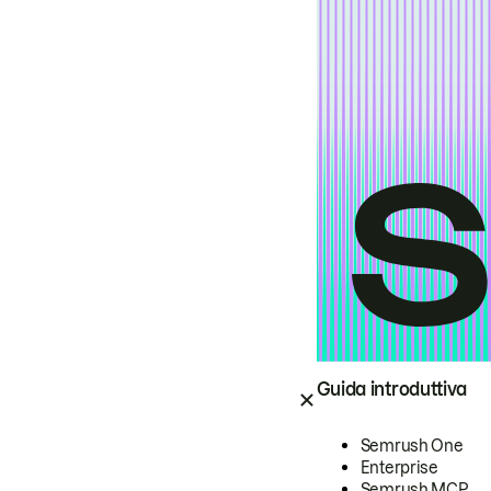
Guida introduttiva
Semrush One
Enterprise
Semrush MCP