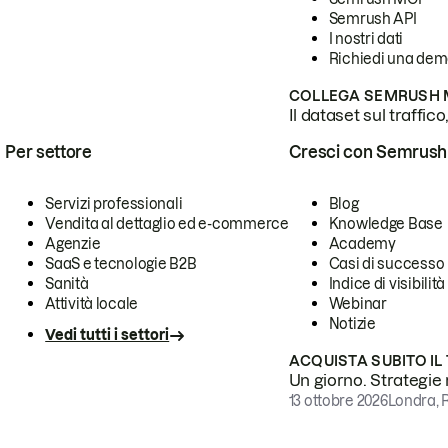
Semrush API
I nostri dati
Richiedi una de
COLLEGA SEMRUSH M
Il dataset sul traffic
Per settore
Cresci con Semrush
Servizi professionali
Blog
Vendita al dettaglio ed e-commerce
Knowledge Base
Agenzie
Academy
SaaS e tecnologie B2B
Casi di successo
Sanità
Indice di visibilità
Attività locale
Webinar
Notizie
Vedi tutti i settori
ACQUISTA SUBITO IL
Un giorno. Strategie r
13 ottobre 2026
Londra, 