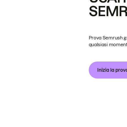
SEM
Prova Semrush grat
qualsiasi moment
Inizia la prov