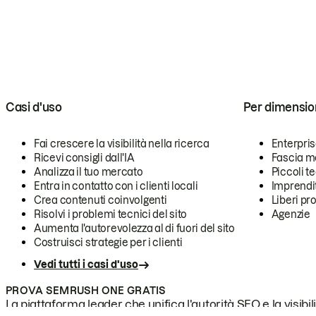
Casi d'uso
Per dimensio
Fai crescere la visibilità nella ricerca
Enterpri
Ricevi consigli dall'IA
Fascia m
Analizza il tuo mercato
Piccoli 
Entra in contatto con i clienti locali
Imprendi
Crea contenuti coinvolgenti
Liberi pr
Risolvi i problemi tecnici del sito
Agenzie
Aumenta l'autorevolezza al di fuori del sito
Costruisci strategie per i clienti
Vedi tutti i casi d'uso
PROVA SEMRUSH ONE GRATIS
La piattaforma leader che unifica l'autorità SEO e la visibili