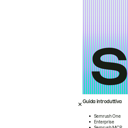
Guida introduttiva
Semrush One
Enterprise
Semrush MCP