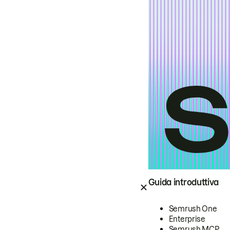
Guida introduttiva
Semrush One
Enterprise
Semrush MCP