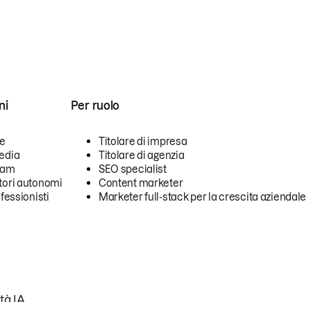
ni
Per ruolo
se
Titolare di impresa
edia
Titolare di agenzia
team
SEO specialist
tori autonomi
Content marketer
ofessionisti
Marketer full-stack per la crescita aziendale
tà IA.