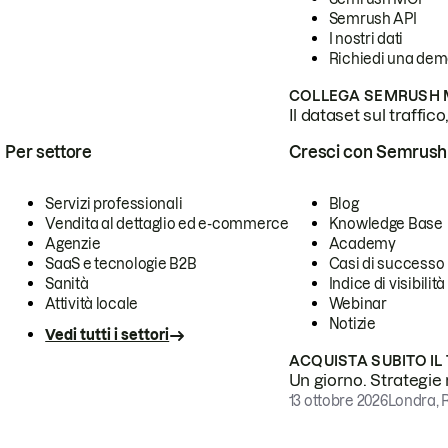
Semrush API
I nostri dati
Richiedi una de
COLLEGA SEMRUSH M
Il dataset sul traffic
Per settore
Cresci con Semrush
Servizi professionali
Blog
Vendita al dettaglio ed e-commerce
Knowledge Base
Agenzie
Academy
SaaS e tecnologie B2B
Casi di successo
Sanità
Indice di visibilità
Attività locale
Webinar
Notizie
Vedi tutti i settori
ACQUISTA SUBITO IL
Un giorno. Strategie r
13 ottobre 2026
Londra, 