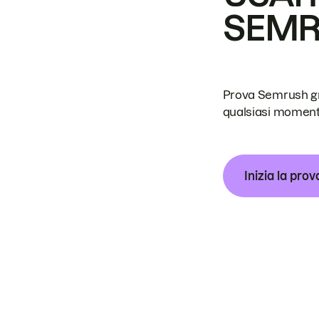
SEM
Prova Semrush grat
qualsiasi moment
Inizia la prov