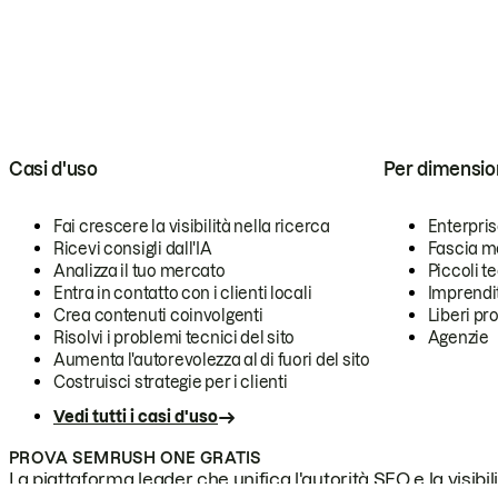
Casi d'uso
Per dimensio
Fai crescere la visibilità nella ricerca
Enterpri
Ricevi consigli dall'IA
Fascia m
Analizza il tuo mercato
Piccoli 
Entra in contatto con i clienti locali
Imprendi
Crea contenuti coinvolgenti
Liberi pr
Risolvi i problemi tecnici del sito
Agenzie
Aumenta l'autorevolezza al di fuori del sito
Costruisci strategie per i clienti
Vedi tutti i casi d'uso
PROVA SEMRUSH ONE GRATIS
La piattaforma leader che unifica l'autorità SEO e la visibili