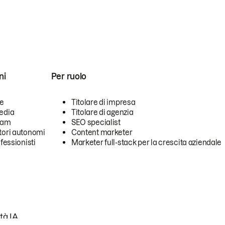
ni
Per ruolo
se
Titolare di impresa
edia
Titolare di agenzia
team
SEO specialist
tori autonomi
Content marketer
ofessionisti
Marketer full-stack per la crescita aziendale
tà IA.