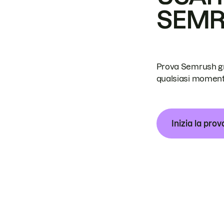
SEM
Prova Semrush grat
qualsiasi moment
Inizia la prov