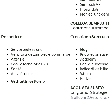
Semrush API
I nostri dati
Richiedi una de
COLLEGA SEMRUSH M
Il dataset sul traffic
Per settore
Cresci con Semrush
Servizi professionali
Blog
Vendita al dettaglio ed e-commerce
Knowledge Base
Agenzie
Academy
SaaS e tecnologie B2B
Casi di successo
Sanità
Indice di visibilità
Attività locale
Webinar
Notizie
Vedi tutti i settori
ACQUISTA SUBITO IL
Un giorno. Strategie r
13 ottobre 2026
Londra, 