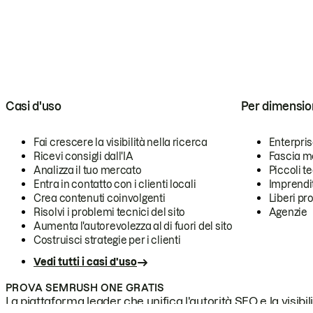
Casi d'uso
Per dimensio
Fai crescere la visibilità nella ricerca
Enterpri
Ricevi consigli dall'IA
Fascia m
Analizza il tuo mercato
Piccoli 
Entra in contatto con i clienti locali
Imprendi
Crea contenuti coinvolgenti
Liberi pr
Risolvi i problemi tecnici del sito
Agenzie
Aumenta l'autorevolezza al di fuori del sito
Costruisci strategie per i clienti
Vedi tutti i casi d'uso
PROVA SEMRUSH ONE GRATIS
La piattaforma leader che unifica l'autorità SEO e la visibili