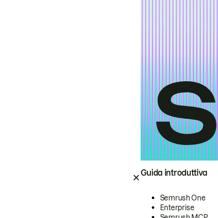
Guida introduttiva
Semrush One
Enterprise
Semrush MCP