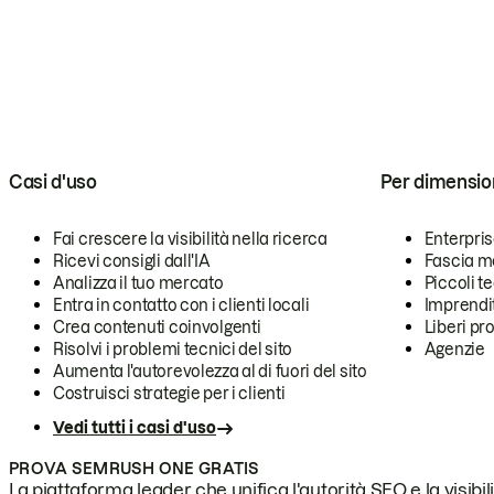
Casi d'uso
Per dimensio
Fai crescere la visibilità nella ricerca
Enterpri
Ricevi consigli dall'IA
Fascia m
Analizza il tuo mercato
Piccoli 
Entra in contatto con i clienti locali
Imprendi
Crea contenuti coinvolgenti
Liberi pr
Risolvi i problemi tecnici del sito
Agenzie
Aumenta l'autorevolezza al di fuori del sito
Costruisci strategie per i clienti
Vedi tutti i casi d'uso
PROVA SEMRUSH ONE GRATIS
La piattaforma leader che unifica l'autorità SEO e la visibili