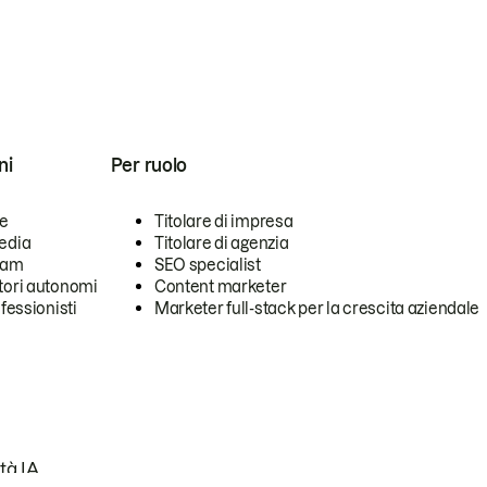
ni
Per ruolo
se
Titolare di impresa
edia
Titolare di agenzia
team
SEO specialist
tori autonomi
Content marketer
ofessionisti
Marketer full-stack per la crescita aziendale
tà IA.