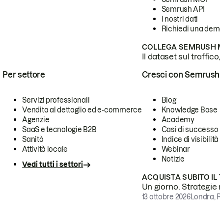
Semrush API
I nostri dati
Richiedi una de
COLLEGA SEMRUSH M
Il dataset sul traffic
Per settore
Cresci con Semrush
Servizi professionali
Blog
Vendita al dettaglio ed e-commerce
Knowledge Base
Agenzie
Academy
SaaS e tecnologie B2B
Casi di successo
Sanità
Indice di visibilità
Attività locale
Webinar
Notizie
Vedi tutti i settori
ACQUISTA SUBITO IL
Un giorno. Strategie r
13 ottobre 2026
Londra, 