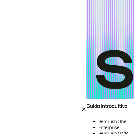
Guida introduttiva
Semrush One
Enterprise
Semrush MCP