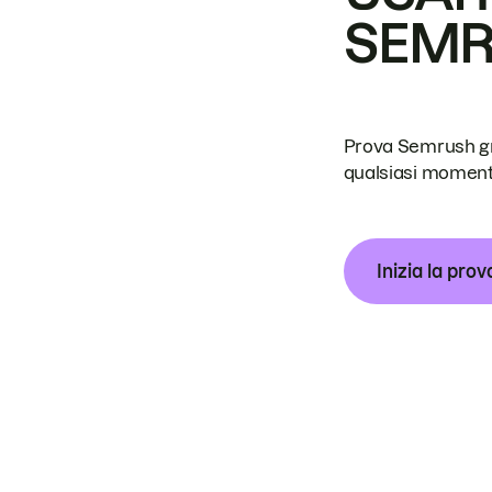
SEM
Prova Semrush grat
qualsiasi moment
Inizia la prov