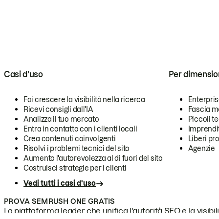
Casi d'uso
Per dimensio
Fai crescere la visibilità nella ricerca
Enterpri
Ricevi consigli dall'IA
Fascia m
Analizza il tuo mercato
Piccoli 
Entra in contatto con i clienti locali
Imprendi
Crea contenuti coinvolgenti
Liberi pr
Risolvi i problemi tecnici del sito
Agenzie
Aumenta l'autorevolezza al di fuori del sito
Costruisci strategie per i clienti
Vedi tutti i casi d'uso
PROVA SEMRUSH ONE GRATIS
La piattaforma leader che unifica l'autorità SEO e la visibili