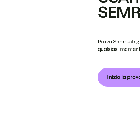
SEM
Prova Semrush grat
qualsiasi moment
Inizia la prov