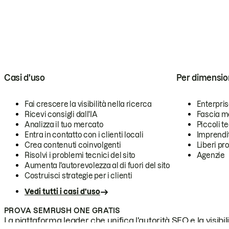
Casi d'uso
Per dimensio
Fai crescere la visibilità nella ricerca
Enterpri
Ricevi consigli dall'IA
Fascia m
Analizza il tuo mercato
Piccoli 
Entra in contatto con i clienti locali
Imprendi
Crea contenuti coinvolgenti
Liberi pr
Risolvi i problemi tecnici del sito
Agenzie
Aumenta l'autorevolezza al di fuori del sito
Costruisci strategie per i clienti
Vedi tutti i casi d'uso
PROVA SEMRUSH ONE GRATIS
La piattaforma leader che unifica l'autorità SEO e la visibili