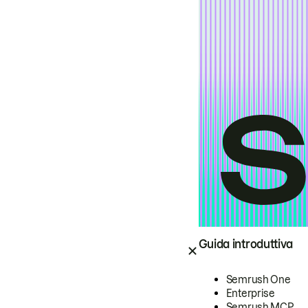
Guida introduttiva
Semrush One
Enterprise
Semrush MCP