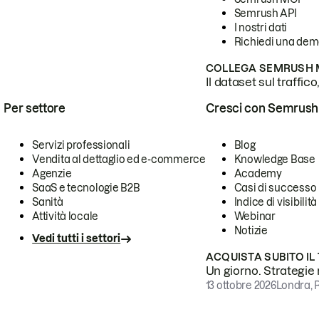
Semrush API
I nostri dati
Richiedi una de
COLLEGA SEMRUSH M
Il dataset sul traffic
Per settore
Cresci con Semrush
Servizi professionali
Blog
Vendita al dettaglio ed e-commerce
Knowledge Base
Agenzie
Academy
SaaS e tecnologie B2B
Casi di successo
Sanità
Indice di visibilità
Attività locale
Webinar
Notizie
Vedi tutti i settori
ACQUISTA SUBITO IL
Un giorno. Strategie r
13 ottobre 2026
Londra, 