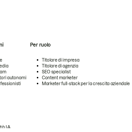
ni
Per ruolo
se
Titolare di impresa
edia
Titolare di agenzia
team
SEO specialist
tori autonomi
Content marketer
ofessionisti
Marketer full-stack per la crescita aziendale
tà IA.