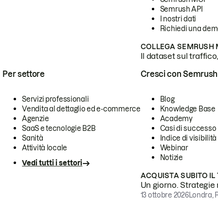
Semrush API
I nostri dati
Richiedi una de
COLLEGA SEMRUSH M
Il dataset sul traffic
Per settore
Cresci con Semrush
Servizi professionali
Blog
Vendita al dettaglio ed e-commerce
Knowledge Base
Agenzie
Academy
SaaS e tecnologie B2B
Casi di successo
Sanità
Indice di visibilità
Attività locale
Webinar
Notizie
Vedi tutti i settori
ACQUISTA SUBITO IL
Un giorno. Strategie r
13 ottobre 2026
Londra, 