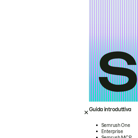
Guida introduttiva
Semrush One
Enterprise
Semrush MCP