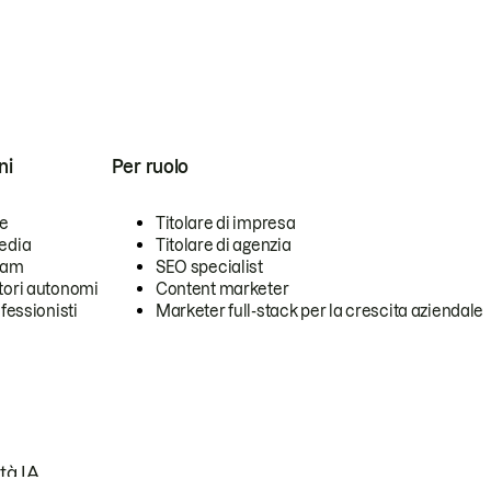
ni
Per ruolo
se
Titolare di impresa
edia
Titolare di agenzia
team
SEO specialist
tori autonomi
Content marketer
ofessionisti
Marketer full-stack per la crescita aziendale
tà IA.