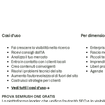
Casi d'uso
Per dimensio
Fai crescere la visibilità nella ricerca
Enterpri
Ricevi consigli dall'IA
Fascia m
Analizza il tuo mercato
Piccoli 
Entra in contatto con i clienti locali
Imprendi
Crea contenuti coinvolgenti
Liberi pr
Risolvi i problemi tecnici del sito
Agenzie
Aumenta l'autorevolezza al di fuori del sito
Costruisci strategie per i clienti
Vedi tutti i casi d'uso
PROVA SEMRUSH ONE GRATIS
La piattaforma leader che unifica l'autorità SEO e la visibili