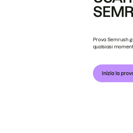
SEM
Prova Semrush grat
qualsiasi moment
Inizia la prov