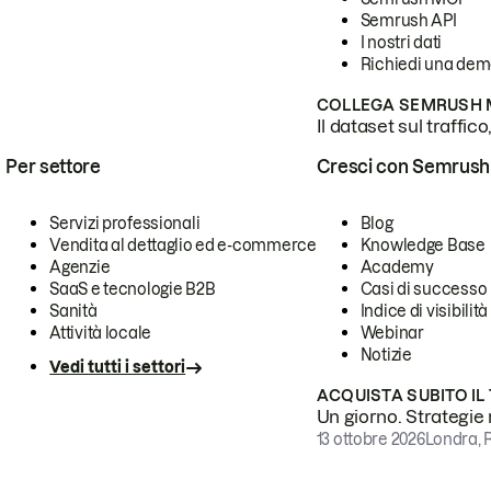
Semrush API
I nostri dati
Richiedi una de
COLLEGA SEMRUSH M
Il dataset sul traffic
Per settore
Cresci con Semrush
Servizi professionali
Blog
Vendita al dettaglio ed e-commerce
Knowledge Base
Agenzie
Academy
SaaS e tecnologie B2B
Casi di successo
Sanità
Indice di visibilità
Attività locale
Webinar
Notizie
Vedi tutti i settori
ACQUISTA SUBITO IL
Un giorno. Strategie r
13 ottobre 2026
Londra, 