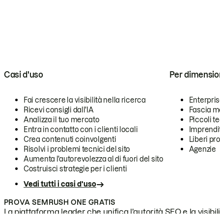
Casi d'uso
Per dimensio
Fai crescere la visibilità nella ricerca
Enterpri
Ricevi consigli dall'IA
Fascia m
Analizza il tuo mercato
Piccoli 
Entra in contatto con i clienti locali
Imprendi
Crea contenuti coinvolgenti
Liberi pr
Risolvi i problemi tecnici del sito
Agenzie
Aumenta l'autorevolezza al di fuori del sito
Costruisci strategie per i clienti
Vedi tutti i casi d'uso
PROVA SEMRUSH ONE GRATIS
La piattaforma leader che unifica l'autorità SEO e la visibili