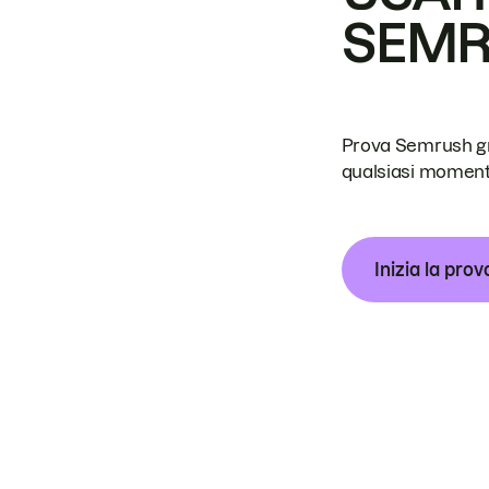
SEM
Prova Semrush grat
qualsiasi moment
Inizia la prov