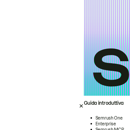
Guida introduttiva
Semrush One
Enterprise
Semrush MCP