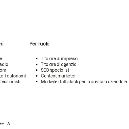
ni
Per ruolo
se
Titolare di impresa
edia
Titolare di agenzia
team
SEO specialist
tori autonomi
Content marketer
ofessionisti
Marketer full-stack per la crescita aziendale
tà IA.