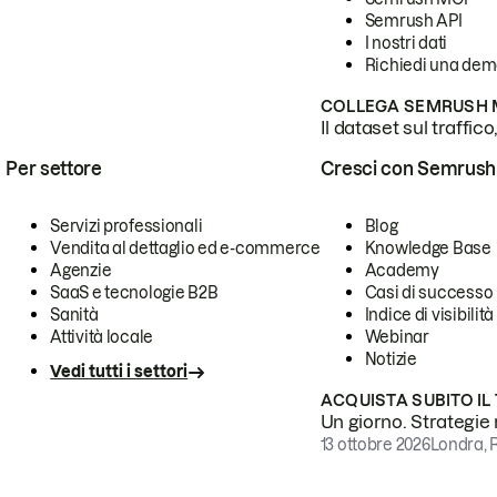
Semrush API
I nostri dati
Richiedi una de
COLLEGA SEMRUSH M
Il dataset sul traffic
Per settore
Cresci con Semrush
Servizi professionali
Blog
Vendita al dettaglio ed e-commerce
Knowledge Base
Agenzie
Academy
SaaS e tecnologie B2B
Casi di successo
Sanità
Indice di visibilità
Attività locale
Webinar
Notizie
Vedi tutti i settori
ACQUISTA SUBITO IL
Un giorno. Strategie r
13 ottobre 2026
Londra, 