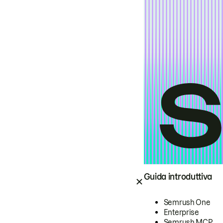
Guida introduttiva
Semrush One
Enterprise
Semrush MCP