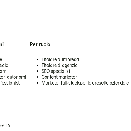
ni
Per ruolo
se
Titolare di impresa
edia
Titolare di agenzia
team
SEO specialist
tori autonomi
Content marketer
ofessionisti
Marketer full-stack per la crescita aziendale
tà IA.