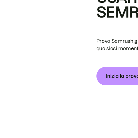
SEM
Prova Semrush grat
qualsiasi moment
Inizia la prov