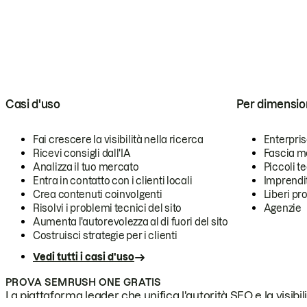
Casi d'uso
Per dimensio
Fai crescere la visibilità nella ricerca
Enterpri
Ricevi consigli dall'IA
Fascia m
Analizza il tuo mercato
Piccoli 
Entra in contatto con i clienti locali
Imprendi
Crea contenuti coinvolgenti
Liberi pr
Risolvi i problemi tecnici del sito
Agenzie
Aumenta l'autorevolezza al di fuori del sito
Costruisci strategie per i clienti
Vedi tutti i casi d'uso
PROVA SEMRUSH ONE GRATIS
La piattaforma leader che unifica l'autorità SEO e la visibili