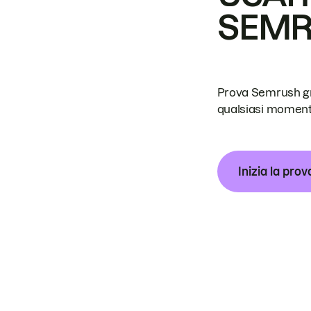
SEM
Prova Semrush grat
qualsiasi moment
Inizia la prov