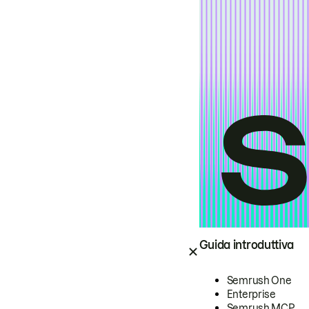
Guida introduttiva
Semrush One
Enterprise
Semrush MCP