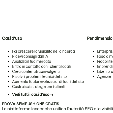
Casi d'uso
Per dimensio
Fai crescere la visibilità nella ricerca
Enterpri
Ricevi consigli dall'IA
Fascia m
Analizza il tuo mercato
Piccoli 
Entra in contatto con i clienti locali
Imprendi
Crea contenuti coinvolgenti
Liberi pr
Risolvi i problemi tecnici del sito
Agenzie
Aumenta l'autorevolezza al di fuori del sito
Costruisci strategie per i clienti
Vedi tutti i casi d'uso
PROVA SEMRUSH ONE GRATIS
La piattaforma leader che unifica l'autorità SEO e la visibili