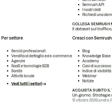
Semrush API
I nostri dati
Richiedi una de
COLLEGA SEMRUSH M
Il dataset sul traffic
Per settore
Cresci con Semrush
Servizi professionali
Blog
Vendita al dettaglio ed e-commerce
Knowledge Base
Agenzie
Academy
SaaS e tecnologie B2B
Casi di successo
Sanità
Indice di visibilità
Attività locale
Webinar
Notizie
Vedi tutti i settori
ACQUISTA SUBITO IL
Un giorno. Strategie r
13 ottobre 2026
Londra, 