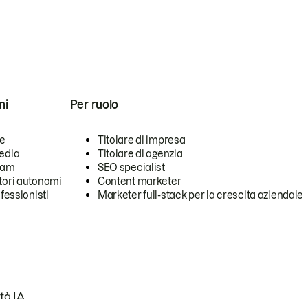
ni
Per ruolo
se
Titolare di impresa
edia
Titolare di agenzia
team
SEO specialist
tori autonomi
Content marketer
ofessionisti
Marketer full-stack per la crescita aziendale
tà IA.