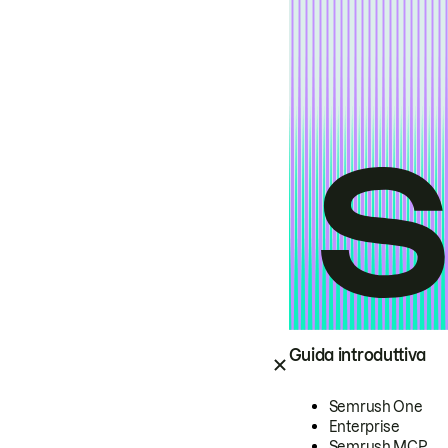
Guida introduttiva
Semrush One
Enterprise
Semrush MCP