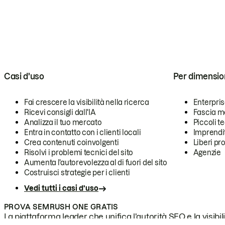
Casi d'uso
Per dimensio
Fai crescere la visibilità nella ricerca
Enterpri
Ricevi consigli dall'IA
Fascia m
Analizza il tuo mercato
Piccoli 
Entra in contatto con i clienti locali
Imprendi
Crea contenuti coinvolgenti
Liberi pr
Risolvi i problemi tecnici del sito
Agenzie
Aumenta l'autorevolezza al di fuori del sito
Costruisci strategie per i clienti
Vedi tutti i casi d'uso
PROVA SEMRUSH ONE GRATIS
La piattaforma leader che unifica l'autorità SEO e la visibili