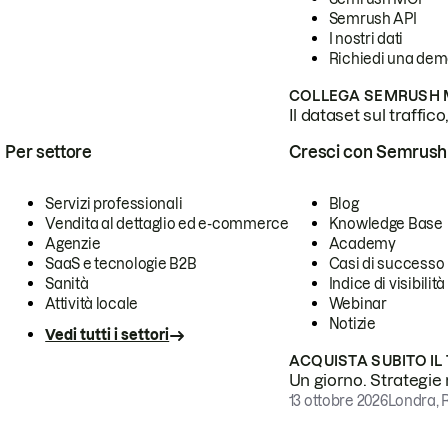
Semrush API
I nostri dati
Richiedi una de
COLLEGA SEMRUSH M
Il dataset sul traffic
Per settore
Cresci con Semrush
Servizi professionali
Blog
Vendita al dettaglio ed e-commerce
Knowledge Base
Agenzie
Academy
SaaS e tecnologie B2B
Casi di successo
Sanità
Indice di visibilità
Attività locale
Webinar
Notizie
Vedi tutti i settori
ACQUISTA SUBITO IL
Un giorno. Strategie r
13 ottobre 2026
Londra, 