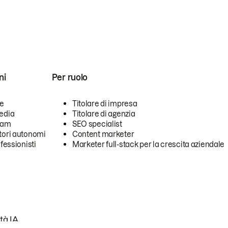
ni
Per ruolo
se
Titolare di impresa
edia
Titolare di agenzia
team
SEO specialist
tori autonomi
Content marketer
ofessionisti
Marketer full-stack per la crescita aziendale
tà IA.