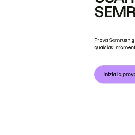
SEM
Prova Semrush grat
qualsiasi moment
Inizia la prov