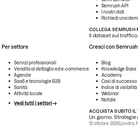
Semrush API
I nostri dati
Richiedi una de
COLLEGA SEMRUSH M
Il dataset sul traffic
Per settore
Cresci con Semrush
Servizi professionali
Blog
Vendita al dettaglio ed e-commerce
Knowledge Base
Agenzie
Academy
SaaS e tecnologie B2B
Casi di successo
Sanità
Indice di visibilità
Attività locale
Webinar
Notizie
Vedi tutti i settori
ACQUISTA SUBITO IL
Un giorno. Strategie r
13 ottobre 2026
Londra, 