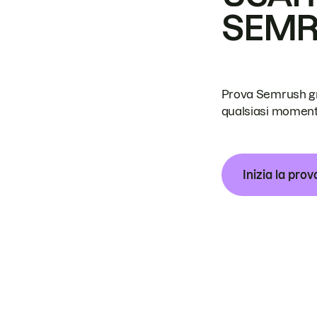
SEM
Prova Semrush grat
qualsiasi moment
Inizia la prov