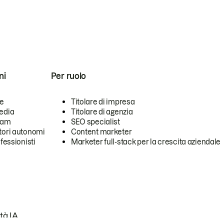
ni
Per ruolo
se
Titolare di impresa
edia
Titolare di agenzia
team
SEO specialist
tori autonomi
Content marketer
ofessionisti
Marketer full-stack per la crescita aziendale
tà IA.