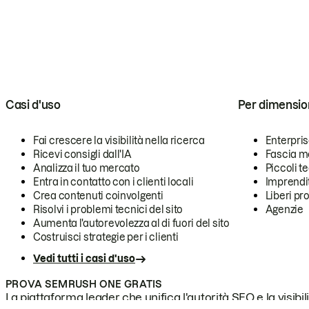
Casi d'uso
Per dimensio
Fai crescere la visibilità nella ricerca
Enterpri
Ricevi consigli dall'IA
Fascia m
Analizza il tuo mercato
Piccoli 
Entra in contatto con i clienti locali
Imprendi
Crea contenuti coinvolgenti
Liberi pr
Risolvi i problemi tecnici del sito
Agenzie
Aumenta l'autorevolezza al di fuori del sito
Costruisci strategie per i clienti
Vedi tutti i casi d'uso
PROVA SEMRUSH ONE GRATIS
La piattaforma leader che unifica l'autorità SEO e la visibili