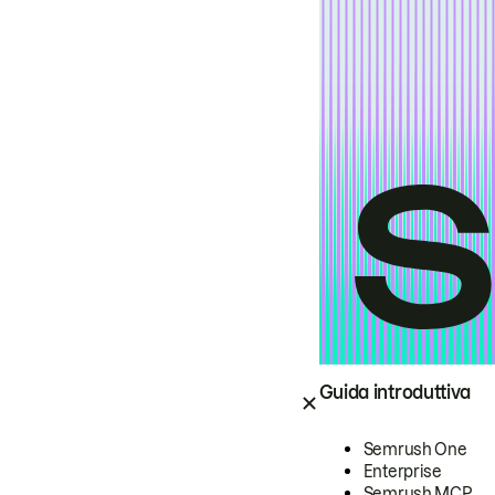
Guida introduttiva
Semrush One
Enterprise
Semrush MCP