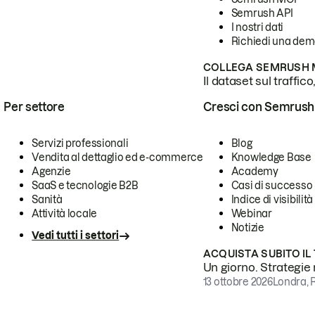
Semrush API
I nostri dati
Richiedi una de
COLLEGA SEMRUSH M
Il dataset sul traffic
Per settore
Cresci con Semrush
Servizi professionali
Blog
Vendita al dettaglio ed e-commerce
Knowledge Base
Agenzie
Academy
SaaS e tecnologie B2B
Casi di successo
Sanità
Indice di visibilità
Attività locale
Webinar
Notizie
Vedi tutti i settori
ACQUISTA SUBITO IL
Un giorno. Strategie r
13 ottobre 2026
Londra, 