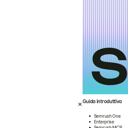
Guida introduttiva
Semrush One
Enterprise
Semrush MCP