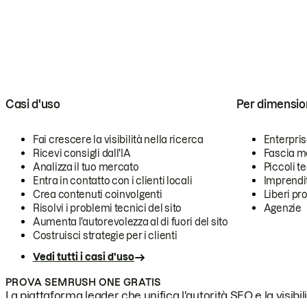
Casi d'uso
Per dimensio
Fai crescere la visibilità nella ricerca
Enterpri
Ricevi consigli dall'IA
Fascia m
Analizza il tuo mercato
Piccoli 
Entra in contatto con i clienti locali
Imprendi
Crea contenuti coinvolgenti
Liberi pr
Risolvi i problemi tecnici del sito
Agenzie
Aumenta l'autorevolezza al di fuori del sito
Costruisci strategie per i clienti
Vedi tutti i casi d'uso
PROVA SEMRUSH ONE GRATIS
La piattaforma leader che unifica l'autorità SEO e la visibili