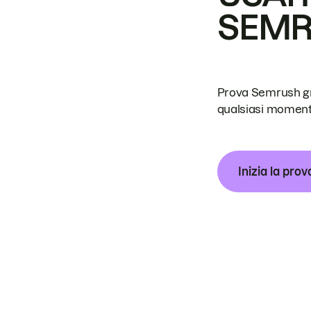
SEM
Prova Semrush grat
qualsiasi moment
Inizia la prov