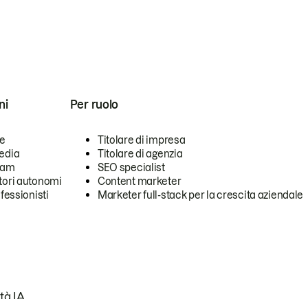
ni
Per ruolo
se
Titolare di impresa
edia
Titolare di agenzia
team
SEO specialist
tori autonomi
Content marketer
ofessionisti
Marketer full-stack per la crescita aziendale
tà IA.