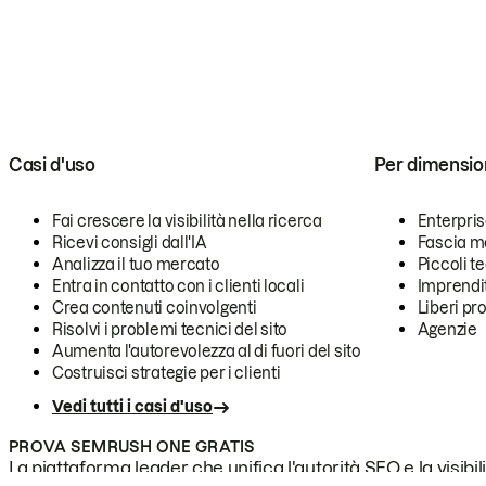
Casi d'uso
Per dimensio
Fai crescere la visibilità nella ricerca
Enterpri
Ricevi consigli dall'IA
Fascia m
Analizza il tuo mercato
Piccoli 
Entra in contatto con i clienti locali
Imprendi
Crea contenuti coinvolgenti
Liberi pr
Risolvi i problemi tecnici del sito
Agenzie
Aumenta l'autorevolezza al di fuori del sito
Costruisci strategie per i clienti
Vedi tutti i casi d'uso
PROVA SEMRUSH ONE GRATIS
La piattaforma leader che unifica l'autorità SEO e la visibili