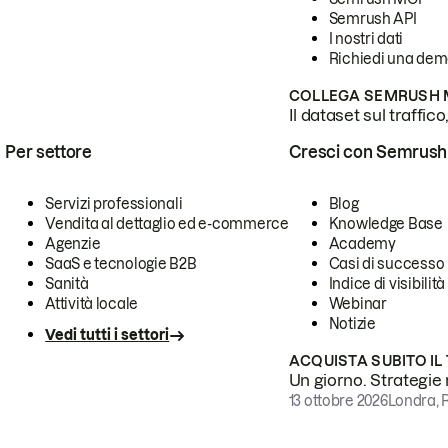
Semrush API
I nostri dati
Richiedi una de
COLLEGA SEMRUSH M
Il dataset sul traffic
Per settore
Cresci con Semrush
Servizi professionali
Blog
Vendita al dettaglio ed e-commerce
Knowledge Base
Agenzie
Academy
SaaS e tecnologie B2B
Casi di successo
Sanità
Indice di visibilità
Attività locale
Webinar
Notizie
Vedi tutti i settori
ACQUISTA SUBITO IL
Un giorno. Strategie r
13 ottobre 2026
Londra, 