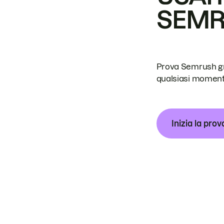
SEM
Prova Semrush grat
qualsiasi moment
Inizia la prov