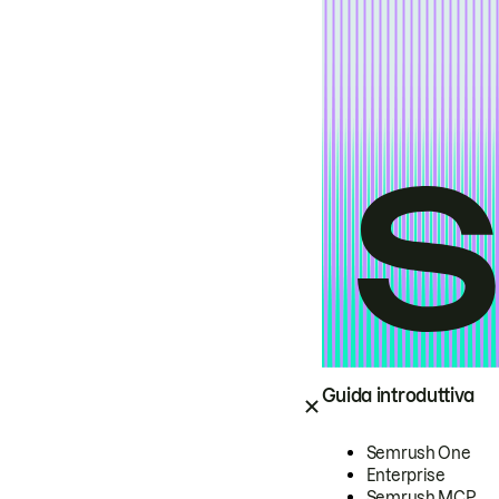
Guida introduttiva
Semrush One
Enterprise
Semrush MCP