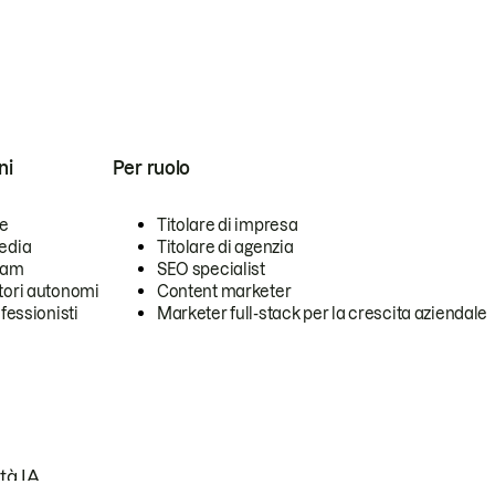
ni
Per ruolo
se
Titolare di impresa
edia
Titolare di agenzia
team
SEO specialist
tori autonomi
Content marketer
ofessionisti
Marketer full-stack per la crescita aziendale
tà IA.