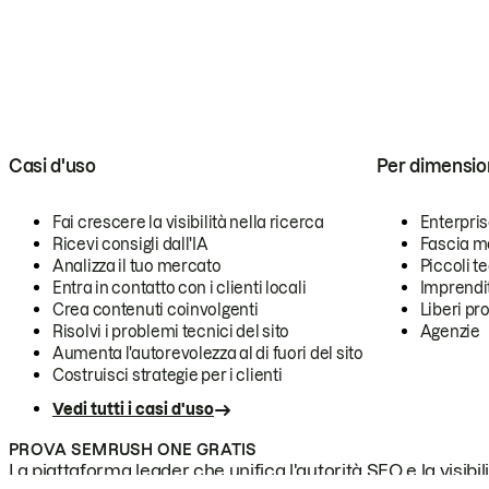
Casi d'uso
Per dimensio
Fai crescere la visibilità nella ricerca
Enterpri
Ricevi consigli dall'IA
Fascia m
Analizza il tuo mercato
Piccoli 
Entra in contatto con i clienti locali
Imprendi
Crea contenuti coinvolgenti
Liberi pr
Risolvi i problemi tecnici del sito
Agenzie
Aumenta l'autorevolezza al di fuori del sito
Costruisci strategie per i clienti
Vedi tutti i casi d'uso
PROVA SEMRUSH ONE GRATIS
La piattaforma leader che unifica l'autorità SEO e la visibili