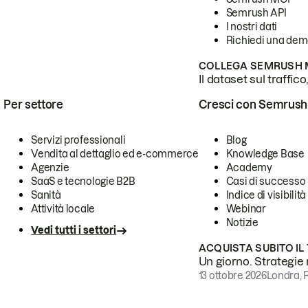
Semrush API
I nostri dati
Richiedi una de
COLLEGA SEMRUSH M
Il dataset sul traffic
Per settore
Cresci con Semrush
Servizi professionali
Blog
Vendita al dettaglio ed e-commerce
Knowledge Base
Agenzie
Academy
SaaS e tecnologie B2B
Casi di successo
Sanità
Indice di visibilità
Attività locale
Webinar
Notizie
Vedi tutti i settori
ACQUISTA SUBITO IL
Un giorno. Strategie r
13 ottobre 2026
Londra, 