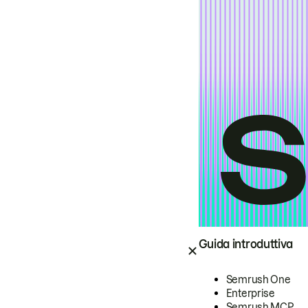
Guida introduttiva
Semrush One
Enterprise
Semrush MCP