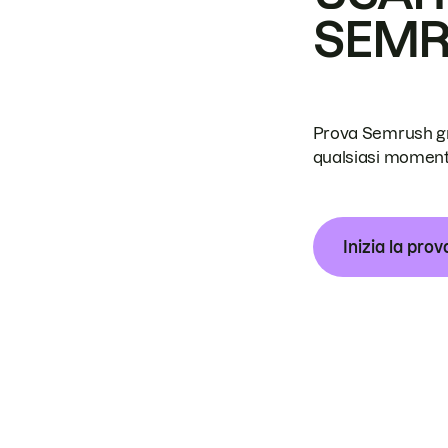
SEM
Prova Semrush grat
qualsiasi moment
Inizia la prov