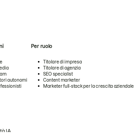
ni
Per ruolo
se
Titolare di impresa
edia
Titolare di agenzia
team
SEO specialist
tori autonomi
Content marketer
ofessionisti
Marketer full-stack per la crescita aziendale
tà IA.