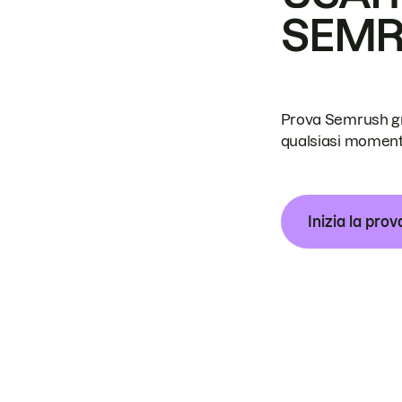
SEM
Prova Semrush grat
qualsiasi moment
Inizia la prov