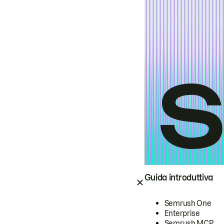
Guida introduttiva
Semrush One
Enterprise
Semrush MCP