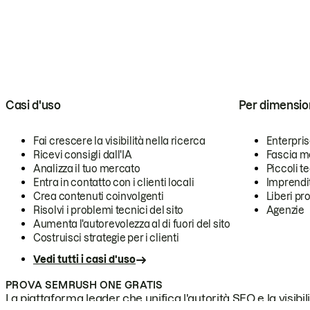
Casi d'uso
Per dimensio
Fai crescere la visibilità nella ricerca
Enterpri
Ricevi consigli dall'IA
Fascia m
Analizza il tuo mercato
Piccoli 
Entra in contatto con i clienti locali
Imprendi
Crea contenuti coinvolgenti
Liberi pr
Risolvi i problemi tecnici del sito
Agenzie
Aumenta l'autorevolezza al di fuori del sito
Costruisci strategie per i clienti
Vedi tutti i casi d'uso
PROVA SEMRUSH ONE GRATIS
La piattaforma leader che unifica l'autorità SEO e la visibili