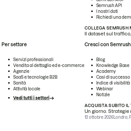
Semrush API
I nostri dati
Richiedi una de
COLLEGA SEMRUSH M
Il dataset sul traffic
Per settore
Cresci con Semrush
Servizi professionali
Blog
Vendita al dettaglio ed e-commerce
Knowledge Base
Agenzie
Academy
SaaS e tecnologie B2B
Casi di successo
Sanità
Indice di visibilità
Attività locale
Webinar
Notizie
Vedi tutti i settori
ACQUISTA SUBITO IL
Un giorno. Strategie r
13 ottobre 2026
Londra, 