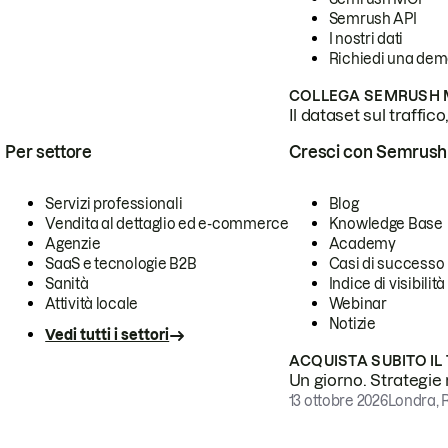
Semrush API
I nostri dati
Richiedi una de
COLLEGA SEMRUSH M
Il dataset sul traffic
Per settore
Cresci con Semrush
Servizi professionali
Blog
Vendita al dettaglio ed e-commerce
Knowledge Base
Agenzie
Academy
SaaS e tecnologie B2B
Casi di successo
Sanità
Indice di visibilità
Attività locale
Webinar
Notizie
Vedi tutti i settori
ACQUISTA SUBITO IL
Un giorno. Strategie r
13 ottobre 2026
Londra, 