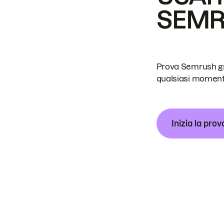
SEM
Prova Semrush grat
qualsiasi moment
Inizia la prov