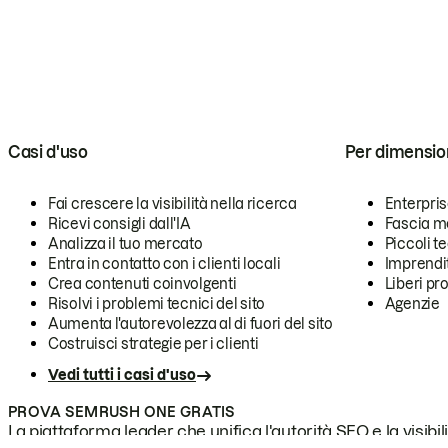
Casi d'uso
Per dimensio
Fai crescere la visibilità nella ricerca
Enterpri
Ricevi consigli dall'IA
Fascia m
Analizza il tuo mercato
Piccoli 
Entra in contatto con i clienti locali
Imprendi
Crea contenuti coinvolgenti
Liberi pr
Risolvi i problemi tecnici del sito
Agenzie
Aumenta l'autorevolezza al di fuori del sito
Costruisci strategie per i clienti
Vedi tutti i casi d'uso
PROVA SEMRUSH ONE GRATIS
La piattaforma leader che unifica l'autorità SEO e la visibili