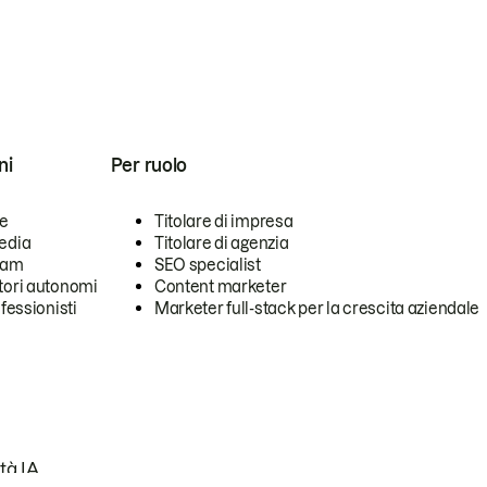
ni
Per ruolo
se
Titolare di impresa
edia
Titolare di agenzia
team
SEO specialist
tori autonomi
Content marketer
ofessionisti
Marketer full-stack per la crescita aziendale
tà IA.