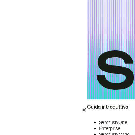
Guida introduttiva
Semrush One
Enterprise
Semrush MCP