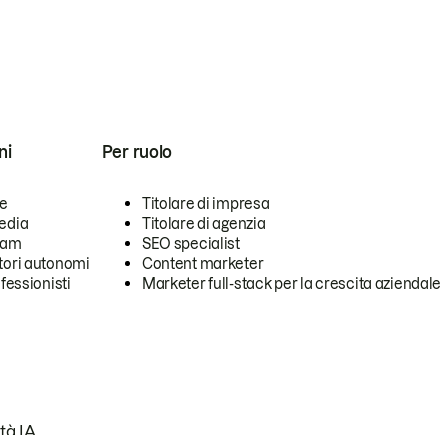
ni
Per ruolo
se
Titolare di impresa
edia
Titolare di agenzia
team
SEO specialist
tori autonomi
Content marketer
ofessionisti
Marketer full-stack per la crescita aziendale
tà IA.