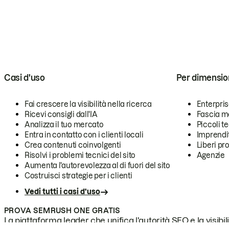
Casi d'uso
Per dimensio
Fai crescere la visibilità nella ricerca
Enterpri
Ricevi consigli dall'IA
Fascia m
Analizza il tuo mercato
Piccoli 
Entra in contatto con i clienti locali
Imprendi
Crea contenuti coinvolgenti
Liberi pr
Risolvi i problemi tecnici del sito
Agenzie
Aumenta l'autorevolezza al di fuori del sito
Costruisci strategie per i clienti
Vedi tutti i casi d'uso
PROVA SEMRUSH ONE GRATIS
La piattaforma leader che unifica l'autorità SEO e la visibili