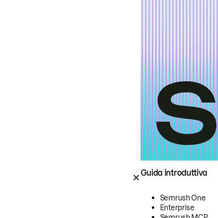
Guida introduttiva
Semrush One
Enterprise
Semrush MCP