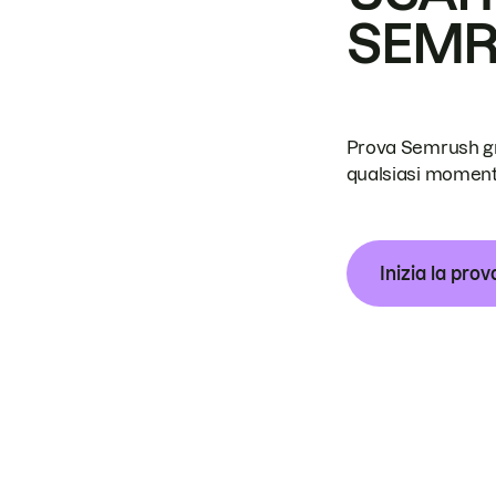
SEM
Prova Semrush grat
qualsiasi moment
Inizia la prov