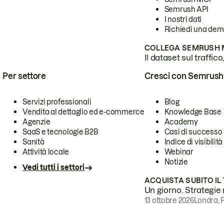
Semrush API
I nostri dati
Richiedi una de
COLLEGA SEMRUSH M
Il dataset sul traffic
Per settore
Cresci con Semrush
Servizi professionali
Blog
Vendita al dettaglio ed e-commerce
Knowledge Base
Agenzie
Academy
SaaS e tecnologie B2B
Casi di successo
Sanità
Indice di visibilità
Attività locale
Webinar
Notizie
Vedi tutti i settori
ACQUISTA SUBITO IL
Un giorno. Strategie r
13 ottobre 2026
Londra, 