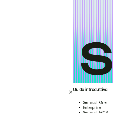
Guida introduttiva
Semrush One
Enterprise
Semrush MCP