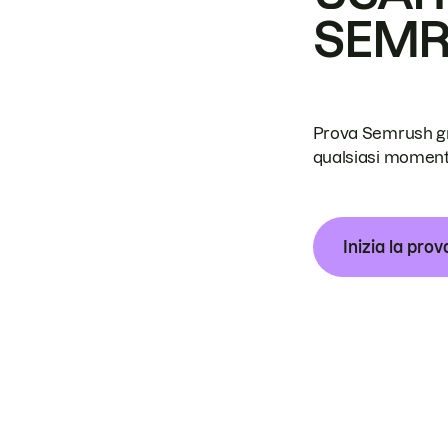
SEM
Prova Semrush grat
qualsiasi moment
Inizia la prov