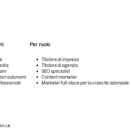
ni
Per ruolo
se
Titolare di impresa
edia
Titolare di agenzia
team
SEO specialist
tori autonomi
Content marketer
ofessionisti
Marketer full-stack per la crescita aziendale
tà IA.