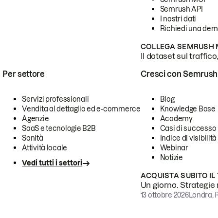
Semrush API
I nostri dati
Richiedi una de
COLLEGA SEMRUSH M
Il dataset sul traffic
Per settore
Cresci con Semrush
Servizi professionali
Blog
Vendita al dettaglio ed e-commerce
Knowledge Base
Agenzie
Academy
SaaS e tecnologie B2B
Casi di successo
Sanità
Indice di visibilità
Attività locale
Webinar
Notizie
Vedi tutti i settori
ACQUISTA SUBITO IL
Un giorno. Strategie r
13 ottobre 2026
Londra, 