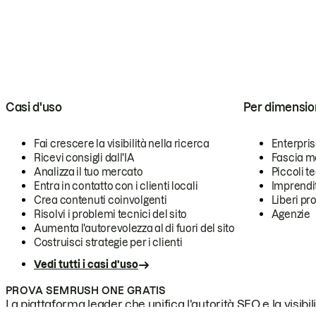
Casi d'uso
Per dimensio
Fai crescere la visibilità nella ricerca
Enterpri
Ricevi consigli dall'IA
Fascia m
Analizza il tuo mercato
Piccoli 
Entra in contatto con i clienti locali
Imprendi
Crea contenuti coinvolgenti
Liberi pr
Risolvi i problemi tecnici del sito
Agenzie
Aumenta l'autorevolezza al di fuori del sito
Costruisci strategie per i clienti
Vedi tutti i casi d'uso
PROVA SEMRUSH ONE GRATIS
La piattaforma leader che unifica l'autorità SEO e la visibili