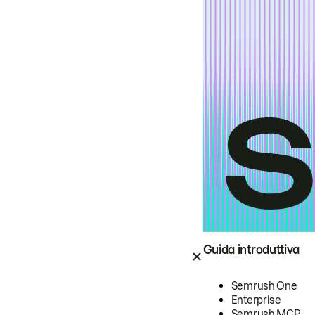
Guida introduttiva
Semrush One
Enterprise
Semrush MCP