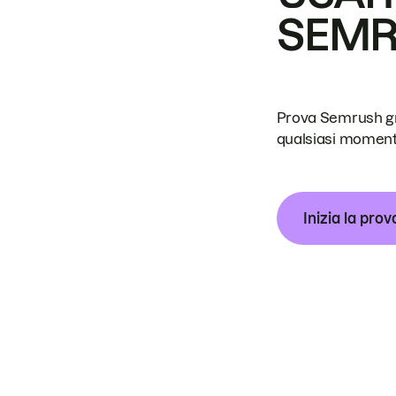
SEM
Prova Semrush grat
qualsiasi moment
Inizia la prov