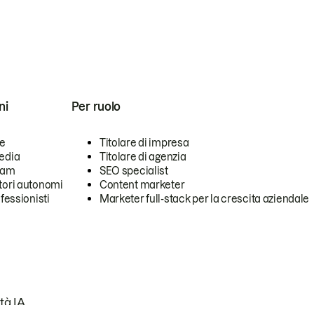
ni
Per ruolo
se
Titolare di impresa
edia
Titolare di agenzia
team
SEO specialist
tori autonomi
Content marketer
ofessionisti
Marketer full-stack per la crescita aziendale
tà IA.