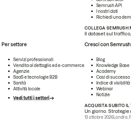
Semrush API
I nostri dati
Richiedi una de
COLLEGA SEMRUSH M
Il dataset sul traffic
Per settore
Cresci con Semrush
Servizi professionali
Blog
Vendita al dettaglio ed e-commerce
Knowledge Base
Agenzie
Academy
SaaS e tecnologie B2B
Casi di successo
Sanità
Indice di visibilità
Attività locale
Webinar
Notizie
Vedi tutti i settori
ACQUISTA SUBITO IL
Un giorno. Strategie r
13 ottobre 2026
Londra, 