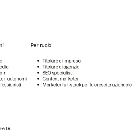
ni
Per ruolo
se
Titolare di impresa
edia
Titolare di agenzia
team
SEO specialist
tori autonomi
Content marketer
ofessionisti
Marketer full-stack per la crescita aziendale
tà IA.