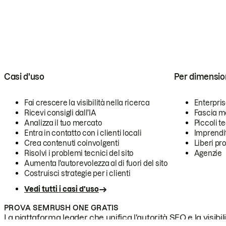
Casi d'uso
Per dimensio
Fai crescere la visibilità nella ricerca
Enterpri
Ricevi consigli dall'IA
Fascia m
Analizza il tuo mercato
Piccoli 
Entra in contatto con i clienti locali
Imprendi
Crea contenuti coinvolgenti
Liberi pr
Risolvi i problemi tecnici del sito
Agenzie
Aumenta l'autorevolezza al di fuori del sito
Costruisci strategie per i clienti
Vedi tutti i casi d'uso
PROVA SEMRUSH ONE GRATIS
La piattaforma leader che unifica l'autorità SEO e la visibili