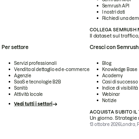
Semrush API
I nostri dati
Richiedi una de
COLLEGA SEMRUSH M
Il dataset sul traffic
Per settore
Cresci con Semrush
Servizi professionali
Blog
Vendita al dettaglio ed e-commerce
Knowledge Base
Agenzie
Academy
SaaS e tecnologie B2B
Casi di successo
Sanità
Indice di visibilità
Attività locale
Webinar
Notizie
Vedi tutti i settori
ACQUISTA SUBITO IL
Un giorno. Strategie r
13 ottobre 2026
Londra, 