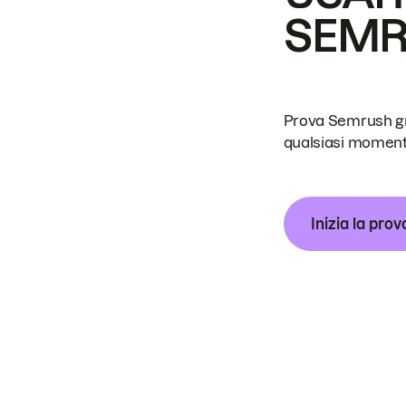
SEM
Prova Semrush grat
qualsiasi moment
Inizia la prov