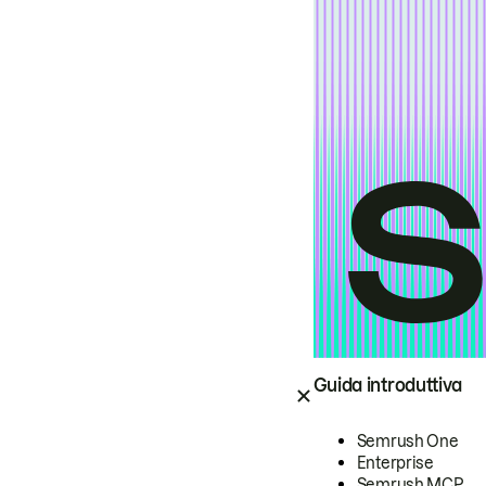
Guida introduttiva
Semrush One
Enterprise
Semrush MCP