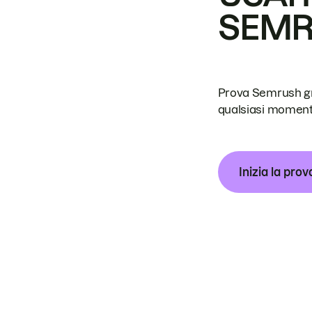
SEM
Prova Semrush grat
qualsiasi moment
Inizia la prov