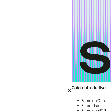
Guida introduttiva
Semrush One
Enterprise
Semrush MCP