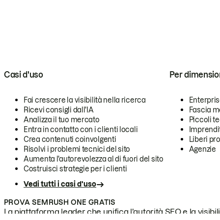
Casi d'uso
Per dimensio
Fai crescere la visibilità nella ricerca
Enterpri
Ricevi consigli dall'IA
Fascia m
Analizza il tuo mercato
Piccoli 
Entra in contatto con i clienti locali
Imprendi
Crea contenuti coinvolgenti
Liberi pr
Risolvi i problemi tecnici del sito
Agenzie
Aumenta l'autorevolezza al di fuori del sito
Costruisci strategie per i clienti
Vedi tutti i casi d'uso
PROVA SEMRUSH ONE GRATIS
La piattaforma leader che unifica l'autorità SEO e la visibili