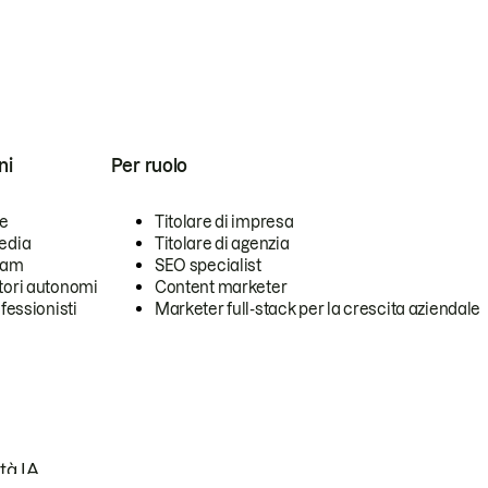
ni
Per ruolo
se
Titolare di impresa
edia
Titolare di agenzia
team
SEO specialist
tori autonomi
Content marketer
ofessionisti
Marketer full-stack per la crescita aziendale
tà IA.