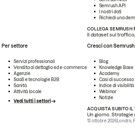
Semrush API
I nostri dati
Richiedi una de
COLLEGA SEMRUSH M
Il dataset sul traffic
Per settore
Cresci con Semrush
Servizi professionali
Blog
Vendita al dettaglio ed e-commerce
Knowledge Base
Agenzie
Academy
SaaS e tecnologie B2B
Casi di successo
Sanità
Indice di visibilità
Attività locale
Webinar
Notizie
Vedi tutti i settori
ACQUISTA SUBITO IL
Un giorno. Strategie r
13 ottobre 2026
Londra, 