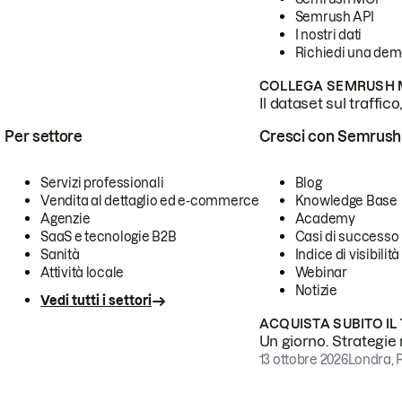
Semrush API
I nostri dati
Richiedi una de
COLLEGA SEMRUSH M
Il dataset sul traffic
Per settore
Cresci con Semrush
Servizi professionali
Blog
Vendita al dettaglio ed e-commerce
Knowledge Base
Agenzie
Academy
SaaS e tecnologie B2B
Casi di successo
Sanità
Indice di visibilità
Attività locale
Webinar
Notizie
Vedi tutti i settori
ACQUISTA SUBITO IL
Un giorno. Strategie r
13 ottobre 2026
Londra, 