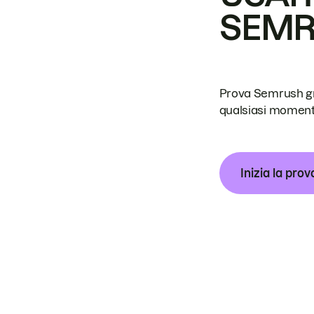
SEM
Prova Semrush grat
qualsiasi moment
Inizia la prov