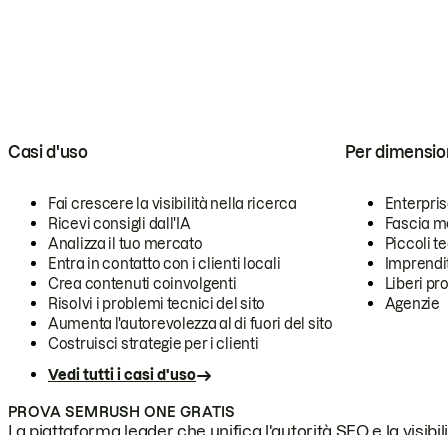
Casi d'uso
Per dimensio
Fai crescere la visibilità nella ricerca
Enterpri
Ricevi consigli dall'IA
Fascia m
Analizza il tuo mercato
Piccoli 
Entra in contatto con i clienti locali
Imprendi
Crea contenuti coinvolgenti
Liberi pr
Risolvi i problemi tecnici del sito
Agenzie
Aumenta l'autorevolezza al di fuori del sito
Costruisci strategie per i clienti
Vedi tutti i casi d'uso
PROVA SEMRUSH ONE GRATIS
La piattaforma leader che unifica l'autorità SEO e la visibili