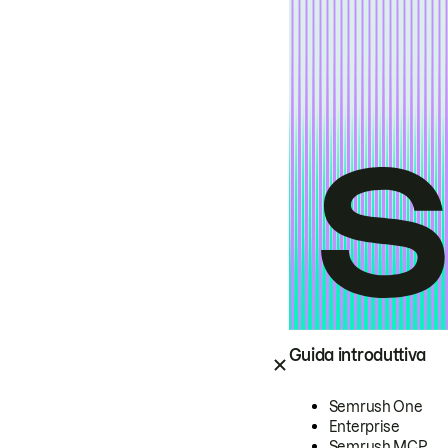
Guida introduttiva
Semrush One
Enterprise
Semrush MCP