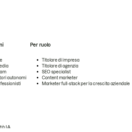
ni
Per ruolo
se
Titolare di impresa
edia
Titolare di agenzia
team
SEO specialist
tori autonomi
Content marketer
ofessionisti
Marketer full-stack per la crescita aziendale
tà IA.