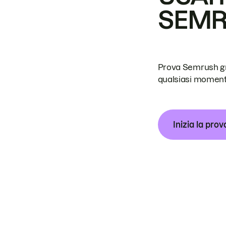
SEM
Prova Semrush grat
qualsiasi moment
Inizia la prov