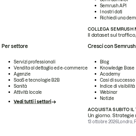
Semrush API
I nostri dati
Richiedi una de
COLLEGA SEMRUSH M
Il dataset sul traffic
Per settore
Cresci con Semrush
Servizi professionali
Blog
Vendita al dettaglio ed e-commerce
Knowledge Base
Agenzie
Academy
SaaS e tecnologie B2B
Casi di successo
Sanità
Indice di visibilità
Attività locale
Webinar
Notizie
Vedi tutti i settori
ACQUISTA SUBITO IL
Un giorno. Strategie r
13 ottobre 2026
Londra, 