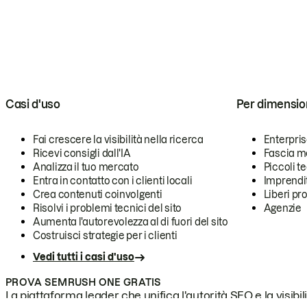
Casi d'uso
Per dimensio
Fai crescere la visibilità nella ricerca
Enterpri
Ricevi consigli dall'IA
Fascia m
Analizza il tuo mercato
Piccoli 
Entra in contatto con i clienti locali
Imprendi
Crea contenuti coinvolgenti
Liberi pr
Risolvi i problemi tecnici del sito
Agenzie
Aumenta l'autorevolezza al di fuori del sito
Costruisci strategie per i clienti
Vedi tutti i casi d'uso
PROVA SEMRUSH ONE GRATIS
La piattaforma leader che unifica l'autorità SEO e la visibili