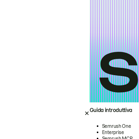
Guida introduttiva
Semrush One
Enterprise
Semrush MCP