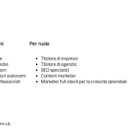
ni
Per ruolo
se
Titolare di impresa
edia
Titolare di agenzia
team
SEO specialist
tori autonomi
Content marketer
ofessionisti
Marketer full-stack per la crescita aziendale
tà IA.