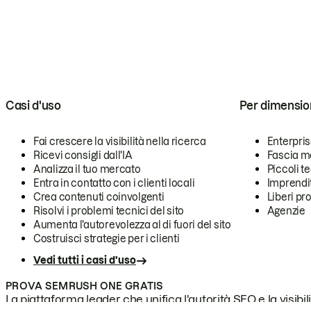
Casi d'uso
Per dimensio
Fai crescere la visibilità nella ricerca
Enterpri
Ricevi consigli dall'IA
Fascia m
Analizza il tuo mercato
Piccoli 
Entra in contatto con i clienti locali
Imprendi
Crea contenuti coinvolgenti
Liberi pr
Risolvi i problemi tecnici del sito
Agenzie
Aumenta l'autorevolezza al di fuori del sito
Costruisci strategie per i clienti
Vedi tutti i casi d'uso
PROVA SEMRUSH ONE GRATIS
La piattaforma leader che unifica l'autorità SEO e la visibili