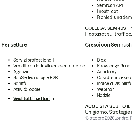
Semrush API
I nostri dati
Richiedi una de
COLLEGA SEMRUSH M
Il dataset sul traffic
Per settore
Cresci con Semrush
Servizi professionali
Blog
Vendita al dettaglio ed e-commerce
Knowledge Base
Agenzie
Academy
SaaS e tecnologie B2B
Casi di successo
Sanità
Indice di visibilità
Attività locale
Webinar
Notizie
Vedi tutti i settori
ACQUISTA SUBITO IL
Un giorno. Strategie r
13 ottobre 2026
Londra, 