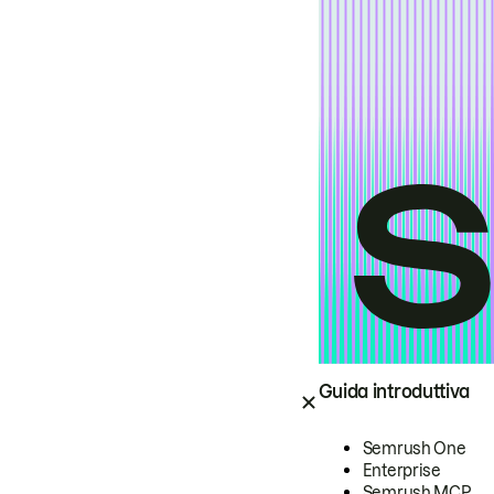
Guida introduttiva
Semrush One
Enterprise
Semrush MCP