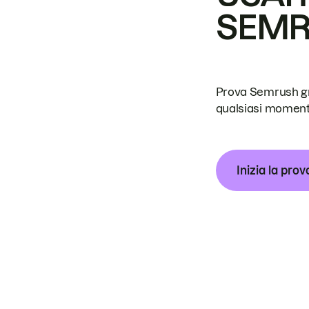
SEM
Prova Semrush grat
qualsiasi moment
Inizia la prov