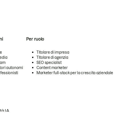
ni
Per ruolo
se
Titolare di impresa
edia
Titolare di agenzia
team
SEO specialist
tori autonomi
Content marketer
ofessionisti
Marketer full-stack per la crescita aziendale
tà IA.