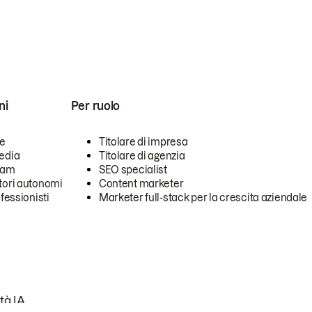
ni
Per ruolo
se
Titolare di impresa
edia
Titolare di agenzia
team
SEO specialist
tori autonomi
Content marketer
ofessionisti
Marketer full-stack per la crescita aziendale
tà IA.