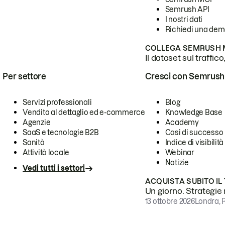
Semrush API
I nostri dati
Richiedi una de
COLLEGA SEMRUSH M
Il dataset sul traffic
Per settore
Cresci con Semrush
Servizi professionali
Blog
Vendita al dettaglio ed e-commerce
Knowledge Base
Agenzie
Academy
SaaS e tecnologie B2B
Casi di successo
Sanità
Indice di visibilità
Attività locale
Webinar
Notizie
Vedi tutti i settori
ACQUISTA SUBITO IL
Un giorno. Strategie r
13 ottobre 2026
Londra, 