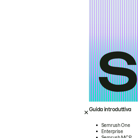
Guida introduttiva
Semrush One
Enterprise
Semrush MCP