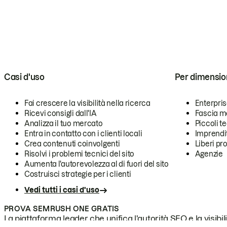
Casi d'uso
Per dimensio
Fai crescere la visibilità nella ricerca
Enterpri
Ricevi consigli dall'IA
Fascia m
Analizza il tuo mercato
Piccoli 
Entra in contatto con i clienti locali
Imprendi
Crea contenuti coinvolgenti
Liberi pr
Risolvi i problemi tecnici del sito
Agenzie
Aumenta l'autorevolezza al di fuori del sito
Costruisci strategie per i clienti
Vedi tutti i casi d'uso
PROVA SEMRUSH ONE GRATIS
La piattaforma leader che unifica l'autorità SEO e la visibili