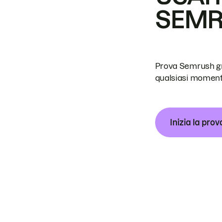
SEM
Prova Semrush grat
qualsiasi moment
Inizia la prov