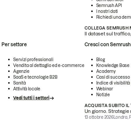
Semrush API
I nostri dati
Richiedi una de
COLLEGA SEMRUSH M
Il dataset sul traffic
Per settore
Cresci con Semrush
Servizi professionali
Blog
Vendita al dettaglio ed e-commerce
Knowledge Base
Agenzie
Academy
SaaS e tecnologie B2B
Casi di successo
Sanità
Indice di visibilità
Attività locale
Webinar
Notizie
Vedi tutti i settori
ACQUISTA SUBITO IL
Un giorno. Strategie r
13 ottobre 2026
Londra, 