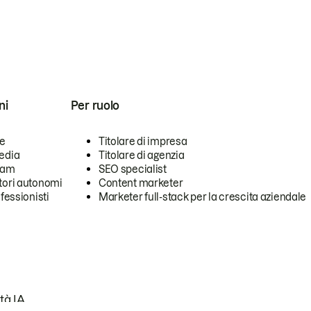
ni
Per ruolo
se
Titolare di impresa
edia
Titolare di agenzia
team
SEO specialist
tori autonomi
Content marketer
ofessionisti
Marketer full-stack per la crescita aziendale
tà IA.