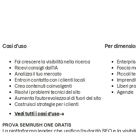
Casi d'uso
Per dimensio
Fai crescere la visibilità nella ricerca
Enterpri
Ricevi consigli dall'IA
Fascia m
Analizza il tuo mercato
Piccoli 
Entra in contatto con i clienti locali
Imprendi
Crea contenuti coinvolgenti
Liberi pr
Risolvi i problemi tecnici del sito
Agenzie
Aumenta l'autorevolezza al di fuori del sito
Costruisci strategie per i clienti
Vedi tutti i casi d'uso
PROVA SEMRUSH ONE GRATIS
La piattaforma leader che unifica l'autorità SEO e la visibili