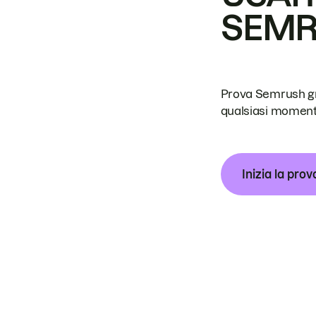
SEM
Prova Semrush grat
qualsiasi moment
Inizia la prov