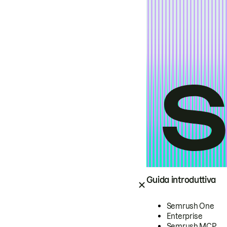
Guida introduttiva
Semrush One
Enterprise
Semrush MCP