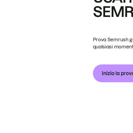
SEM
Prova Semrush grat
qualsiasi moment
Inizia la prov