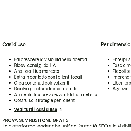
Casi d'uso
Per dimensio
Fai crescere la visibilità nella ricerca
Enterpri
Ricevi consigli dall'IA
Fascia m
Analizza il tuo mercato
Piccoli 
Entra in contatto con i clienti locali
Imprendi
Crea contenuti coinvolgenti
Liberi pr
Risolvi i problemi tecnici del sito
Agenzie
Aumenta l'autorevolezza al di fuori del sito
Costruisci strategie per i clienti
Vedi tutti i casi d'uso
PROVA SEMRUSH ONE GRATIS
La piattaforma leader che unifica l'autorità SEO e la visibili