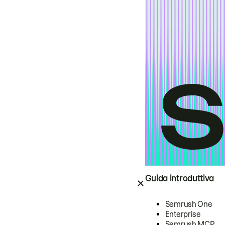
Guida introduttiva
Semrush One
Enterprise
Semrush MCP