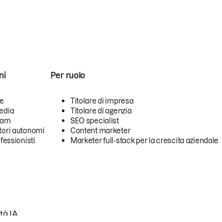
ni
Per ruolo
se
Titolare di impresa
edia
Titolare di agenzia
team
SEO specialist
tori autonomi
Content marketer
ofessionisti
Marketer full-stack per la crescita aziendale
tà IA.