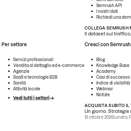
Semrush API
I nostri dati
Richiedi una de
COLLEGA SEMRUSH M
Il dataset sul traffic
Per settore
Cresci con Semrush
Servizi professionali
Blog
Vendita al dettaglio ed e-commerce
Knowledge Base
Agenzie
Academy
SaaS e tecnologie B2B
Casi di successo
Sanità
Indice di visibilità
Attività locale
Webinar
Notizie
Vedi tutti i settori
ACQUISTA SUBITO IL
Un giorno. Strategie r
13 ottobre 2026
Londra, 