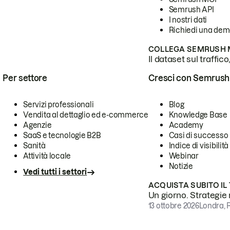
Semrush API
I nostri dati
Richiedi una de
COLLEGA SEMRUSH M
Il dataset sul traffic
Per settore
Cresci con Semrush
Servizi professionali
Blog
Vendita al dettaglio ed e-commerce
Knowledge Base
Agenzie
Academy
SaaS e tecnologie B2B
Casi di successo
Sanità
Indice di visibilità
Attività locale
Webinar
Notizie
Vedi tutti i settori
ACQUISTA SUBITO IL
Un giorno. Strategie r
13 ottobre 2026
Londra, 