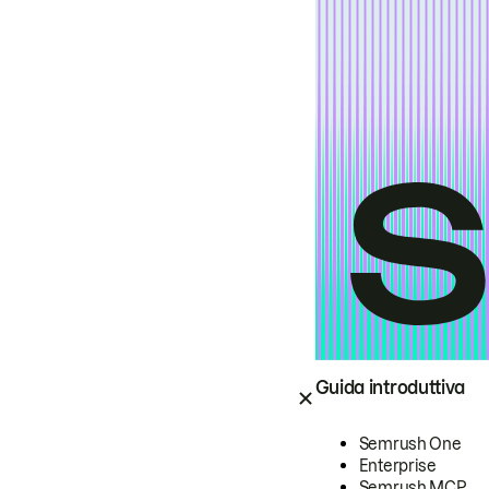
Guida introduttiva
Semrush One
Enterprise
Semrush MCP