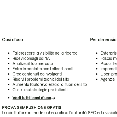
Casi d'uso
Per dimensio
Fai crescere la visibilità nella ricerca
Enterpri
Ricevi consigli dall'IA
Fascia m
Analizza il tuo mercato
Piccoli 
Entra in contatto con i clienti locali
Imprendi
Crea contenuti coinvolgenti
Liberi pr
Risolvi i problemi tecnici del sito
Agenzie
Aumenta l'autorevolezza al di fuori del sito
Costruisci strategie per i clienti
Vedi tutti i casi d'uso
PROVA SEMRUSH ONE GRATIS
La piattaforma leader che unifica l'autorità SEO e la visibili