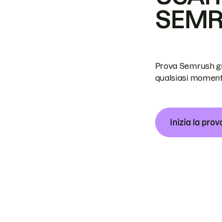
SEM
Prova Semrush grat
qualsiasi moment
Inizia la prov