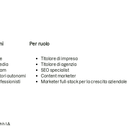
ni
Per ruolo
se
Titolare di impresa
edia
Titolare di agenzia
team
SEO specialist
tori autonomi
Content marketer
ofessionisti
Marketer full-stack per la crescita aziendale
tà IA.