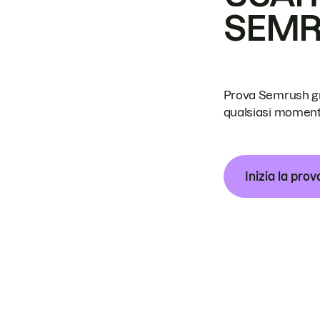
SEM
Prova Semrush grat
qualsiasi moment
Inizia la prov