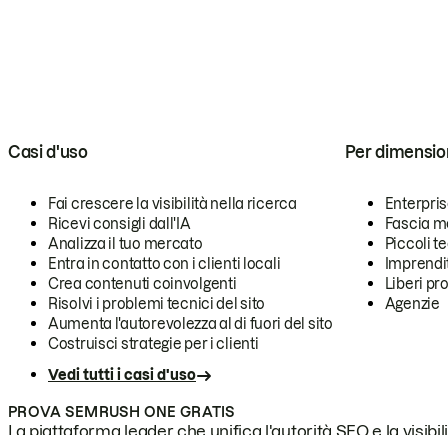
Casi d'uso
Per dimensio
Fai crescere la visibilità nella ricerca
Enterpri
Ricevi consigli dall'IA
Fascia m
Analizza il tuo mercato
Piccoli 
Entra in contatto con i clienti locali
Imprendi
Crea contenuti coinvolgenti
Liberi pr
Risolvi i problemi tecnici del sito
Agenzie
Aumenta l'autorevolezza al di fuori del sito
Costruisci strategie per i clienti
Vedi tutti i casi d'uso
PROVA SEMRUSH ONE GRATIS
La piattaforma leader che unifica l'autorità SEO e la visibili