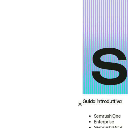
Guida introduttiva
Semrush One
Enterprise
Semrush MCP