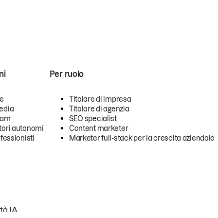
ni
Per ruolo
se
Titolare di impresa
edia
Titolare di agenzia
team
SEO specialist
tori autonomi
Content marketer
ofessionisti
Marketer full-stack per la crescita aziendale
tà IA.