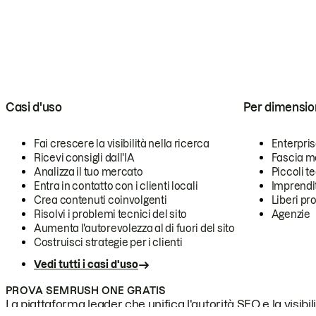
Casi d'uso
Per dimensio
Fai crescere la visibilità nella ricerca
Enterpri
Ricevi consigli dall'IA
Fascia m
Analizza il tuo mercato
Piccoli 
Entra in contatto con i clienti locali
Imprendi
Crea contenuti coinvolgenti
Liberi pr
Risolvi i problemi tecnici del sito
Agenzie
Aumenta l'autorevolezza al di fuori del sito
Costruisci strategie per i clienti
Vedi tutti i casi d'uso
PROVA SEMRUSH ONE GRATIS
La piattaforma leader che unifica l'autorità SEO e la visibili