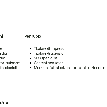
ni
Per ruolo
se
Titolare di impresa
edia
Titolare di agenzia
team
SEO specialist
tori autonomi
Content marketer
ofessionisti
Marketer full-stack per la crescita aziendale
tà IA.