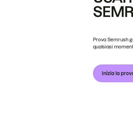
SEM
Prova Semrush grat
qualsiasi moment
Inizia la prov