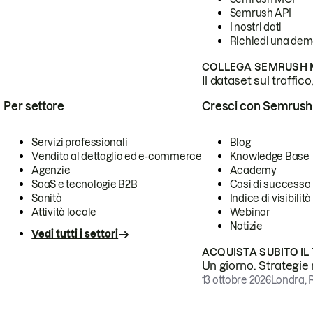
Semrush API
I nostri dati
Richiedi una de
COLLEGA SEMRUSH M
Il dataset sul traffic
Per settore
Cresci con Semrush
Servizi professionali
Blog
Vendita al dettaglio ed e-commerce
Knowledge Base
Agenzie
Academy
SaaS e tecnologie B2B
Casi di successo
Sanità
Indice di visibilità
Attività locale
Webinar
Notizie
Vedi tutti i settori
ACQUISTA SUBITO IL
Un giorno. Strategie r
13 ottobre 2026
Londra, 