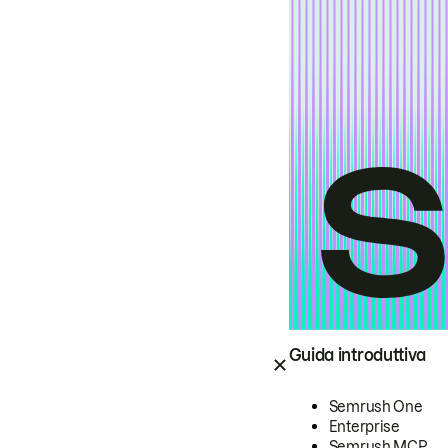
Guida introduttiva
Semrush One
Enterprise
Semrush MCP