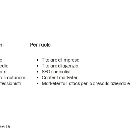
ni
Per ruolo
se
Titolare di impresa
edia
Titolare di agenzia
team
SEO specialist
tori autonomi
Content marketer
ofessionisti
Marketer full-stack per la crescita aziendale
tà IA.