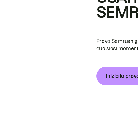
SEM
Prova Semrush grat
qualsiasi moment
Inizia la prov