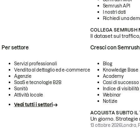
Semrush API
I nostri dati
Richiedi una de
COLLEGA SEMRUSH M
Il dataset sul traffic
Per settore
Cresci con Semrush
Servizi professionali
Blog
Vendita al dettaglio ed e-commerce
Knowledge Base
Agenzie
Academy
SaaS e tecnologie B2B
Casi di successo
Sanità
Indice di visibilità
Attività locale
Webinar
Notizie
Vedi tutti i settori
ACQUISTA SUBITO IL
Un giorno. Strategie r
13 ottobre 2026
Londra, 