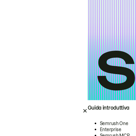
Guida introduttiva
Semrush One
Enterprise
Semrush MCP