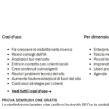
Casi d'uso
Per dimensio
Fai crescere la visibilità nella ricerca
Enterpri
Ricevi consigli dall'IA
Fascia m
Analizza il tuo mercato
Piccoli 
Entra in contatto con i clienti locali
Imprendi
Crea contenuti coinvolgenti
Liberi pr
Risolvi i problemi tecnici del sito
Agenzie
Aumenta l'autorevolezza al di fuori del sito
Costruisci strategie per i clienti
Vedi tutti i casi d'uso
PROVA SEMRUSH ONE GRATIS
La piattaforma leader che unifica l'autorità SEO e la visibili