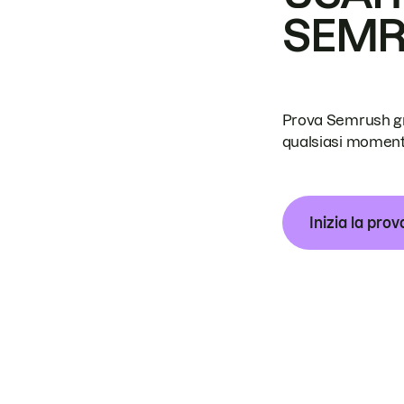
SEM
Prova Semrush grat
qualsiasi moment
Inizia la prov