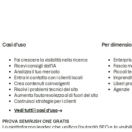
Casi d'uso
Per dimensio
Fai crescere la visibilità nella ricerca
Enterpri
Ricevi consigli dall'IA
Fascia m
Analizza il tuo mercato
Piccoli 
Entra in contatto con i clienti locali
Imprendi
Crea contenuti coinvolgenti
Liberi pr
Risolvi i problemi tecnici del sito
Agenzie
Aumenta l'autorevolezza al di fuori del sito
Costruisci strategie per i clienti
Vedi tutti i casi d'uso
PROVA SEMRUSH ONE GRATIS
La piattaforma leader che unifica l'autorità SEO e la visibili