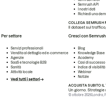
Semrush API
I nostri dati
Richiedi una de
COLLEGA SEMRUSH M
Il dataset sul traffic
Per settore
Cresci con Semrush
Servizi professionali
Blog
Vendita al dettaglio ed e-commerce
Knowledge Base
Agenzie
Academy
SaaS e tecnologie B2B
Casi di successo
Sanità
Indice di visibilità
Attività locale
Webinar
Notizie
Vedi tutti i settori
ACQUISTA SUBITO IL
Un giorno. Strategie r
13 ottobre 2026
Londra, 