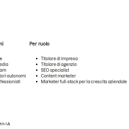
ni
Per ruolo
se
Titolare di impresa
edia
Titolare di agenzia
team
SEO specialist
tori autonomi
Content marketer
ofessionisti
Marketer full-stack per la crescita aziendale
tà IA.