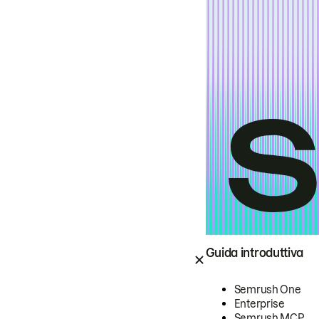
Guida introduttiva
Semrush One
Enterprise
Semrush MCP