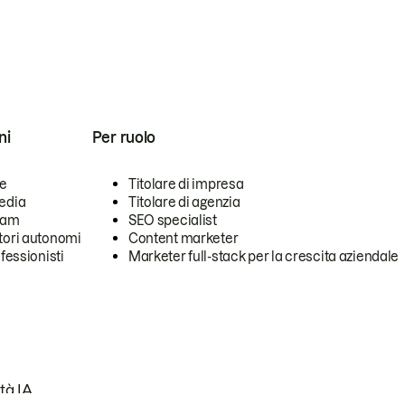
ni
Per ruolo
se
Titolare di impresa
edia
Titolare di agenzia
team
SEO specialist
tori autonomi
Content marketer
ofessionisti
Marketer full-stack per la crescita aziendale
tà IA.