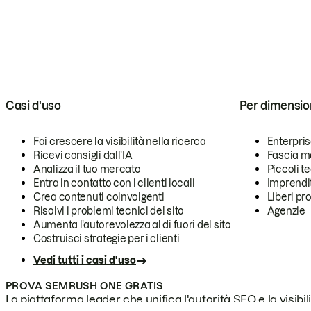
Casi d'uso
Per dimensio
Fai crescere la visibilità nella ricerca
Enterpri
Ricevi consigli dall'IA
Fascia m
Analizza il tuo mercato
Piccoli 
Entra in contatto con i clienti locali
Imprendi
Crea contenuti coinvolgenti
Liberi pr
Risolvi i problemi tecnici del sito
Agenzie
Aumenta l'autorevolezza al di fuori del sito
Costruisci strategie per i clienti
Vedi tutti i casi d'uso
PROVA SEMRUSH ONE GRATIS
La piattaforma leader che unifica l'autorità SEO e la visibili