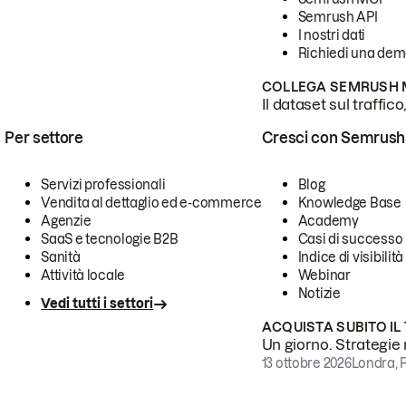
Semrush API
I nostri dati
Richiedi una de
COLLEGA SEMRUSH M
Il dataset sul traffic
Per settore
Cresci con Semrush
Servizi professionali
Blog
Vendita al dettaglio ed e-commerce
Knowledge Base
Agenzie
Academy
SaaS e tecnologie B2B
Casi di successo
Sanità
Indice di visibilità
Attività locale
Webinar
Notizie
Vedi tutti i settori
ACQUISTA SUBITO IL
Un giorno. Strategie r
13 ottobre 2026
Londra, 