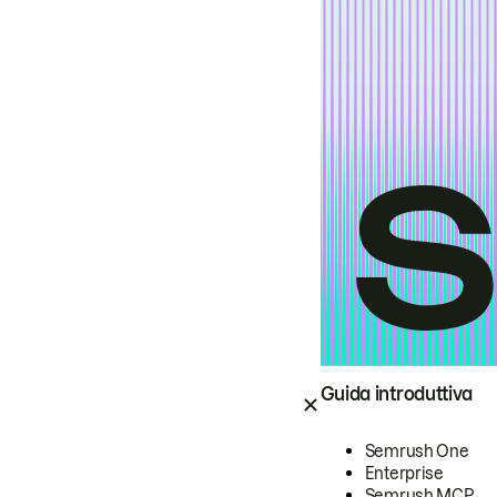
Guida introduttiva
Semrush One
Enterprise
Semrush MCP