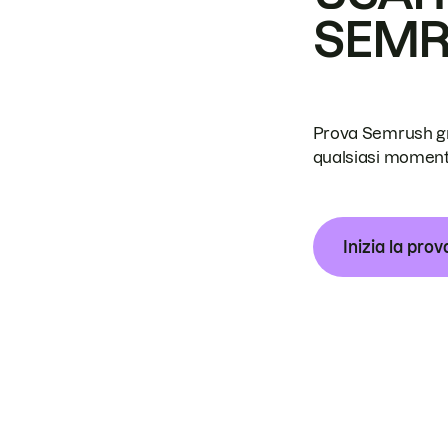
SEM
Prova Semrush grat
qualsiasi moment
Inizia la prov