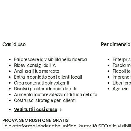
Casi d'uso
Per dimensio
Fai crescere la visibilità nella ricerca
Enterpri
Ricevi consigli dall'IA
Fascia m
Analizza il tuo mercato
Piccoli 
Entra in contatto con i clienti locali
Imprendi
Crea contenuti coinvolgenti
Liberi pr
Risolvi i problemi tecnici del sito
Agenzie
Aumenta l'autorevolezza al di fuori del sito
Costruisci strategie per i clienti
Vedi tutti i casi d'uso
PROVA SEMRUSH ONE GRATIS
La piattaforma leader che unifica l'autorità SEO e la visibili