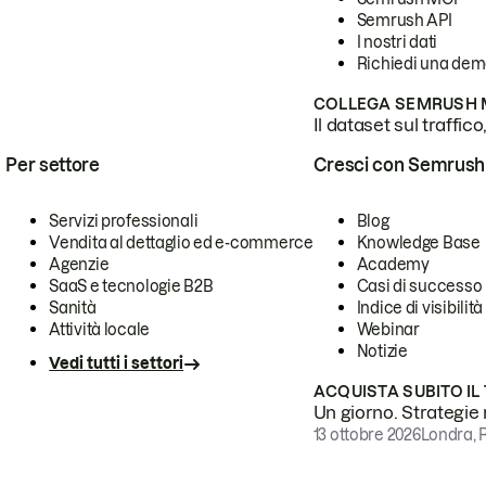
Semrush API
I nostri dati
Richiedi una de
COLLEGA SEMRUSH M
Il dataset sul traffic
Per settore
Cresci con Semrush
Servizi professionali
Blog
Vendita al dettaglio ed e-commerce
Knowledge Base
Agenzie
Academy
SaaS e tecnologie B2B
Casi di successo
Sanità
Indice di visibilità
Attività locale
Webinar
Notizie
Vedi tutti i settori
ACQUISTA SUBITO IL
Un giorno. Strategie r
13 ottobre 2026
Londra, 