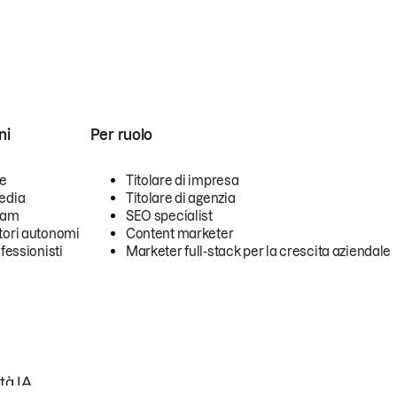
ni
Per ruolo
se
Titolare di impresa
edia
Titolare di agenzia
team
SEO specialist
tori autonomi
Content marketer
ofessionisti
Marketer full-stack per la crescita aziendale
tà IA.