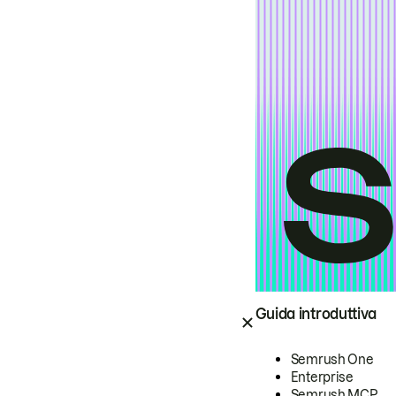
Guida introduttiva
Semrush One
Enterprise
Semrush MCP