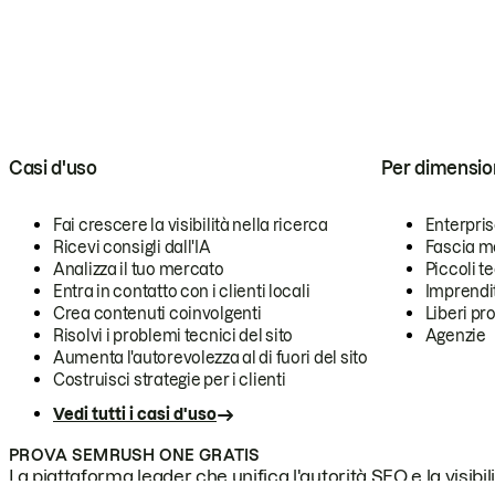
Casi d'uso
Per dimensio
Fai crescere la visibilità nella ricerca
Enterpri
Ricevi consigli dall'IA
Fascia m
Analizza il tuo mercato
Piccoli 
Entra in contatto con i clienti locali
Imprendi
Crea contenuti coinvolgenti
Liberi pr
Risolvi i problemi tecnici del sito
Agenzie
Aumenta l'autorevolezza al di fuori del sito
Costruisci strategie per i clienti
Vedi tutti i casi d'uso
PROVA SEMRUSH ONE GRATIS
La piattaforma leader che unifica l'autorità SEO e la visibili