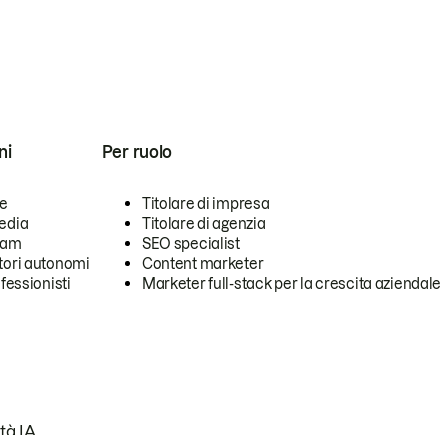
ni
Per ruolo
se
Titolare di impresa
edia
Titolare di agenzia
team
SEO specialist
tori autonomi
Content marketer
ofessionisti
Marketer full-stack per la crescita aziendale
tà IA.