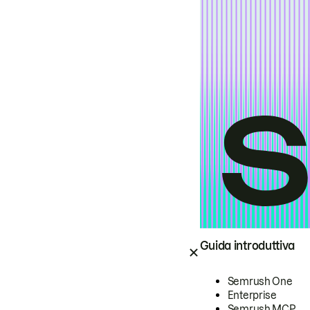
Guida introduttiva
Semrush One
Enterprise
Semrush MCP