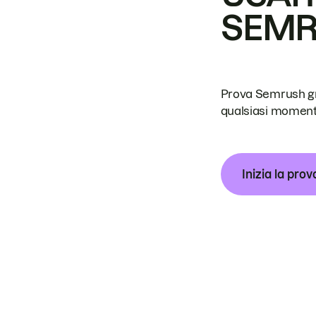
SEM
Prova Semrush grat
qualsiasi moment
Inizia la prov