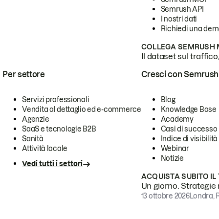
Semrush API
I nostri dati
Richiedi una de
COLLEGA SEMRUSH M
Il dataset sul traffic
Per settore
Cresci con Semrush
Servizi professionali
Blog
Vendita al dettaglio ed e-commerce
Knowledge Base
Agenzie
Academy
SaaS e tecnologie B2B
Casi di successo
Sanità
Indice di visibilità
Attività locale
Webinar
Notizie
Vedi tutti i settori
ACQUISTA SUBITO IL
Un giorno. Strategie r
13 ottobre 2026
Londra, 