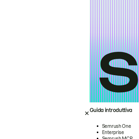
Guida introduttiva
Semrush One
Enterprise
Semrush MCP