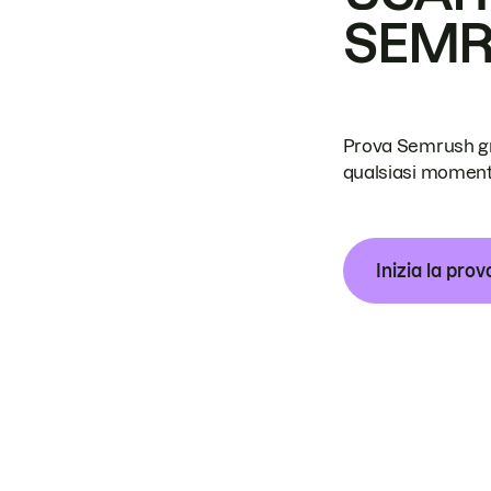
SEM
Prova Semrush grat
qualsiasi moment
Inizia la prov