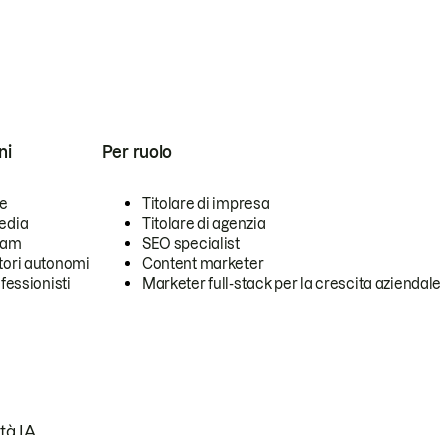
ni
Per ruolo
se
Titolare di impresa
edia
Titolare di agenzia
team
SEO specialist
tori autonomi
Content marketer
ofessionisti
Marketer full-stack per la crescita aziendale
tà IA.