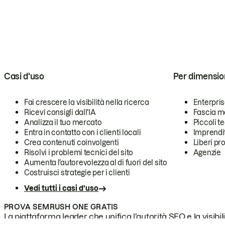
Casi d'uso
Per dimensio
Fai crescere la visibilità nella ricerca
Enterpri
Ricevi consigli dall'IA
Fascia m
Analizza il tuo mercato
Piccoli 
Entra in contatto con i clienti locali
Imprendi
Crea contenuti coinvolgenti
Liberi pr
Risolvi i problemi tecnici del sito
Agenzie
Aumenta l'autorevolezza al di fuori del sito
Costruisci strategie per i clienti
Vedi tutti i casi d'uso
PROVA SEMRUSH ONE GRATIS
La piattaforma leader che unifica l'autorità SEO e la visibili