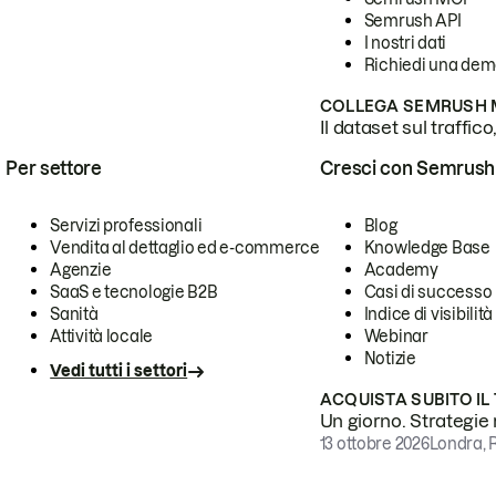
Semrush API
I nostri dati
Richiedi una de
COLLEGA SEMRUSH M
Il dataset sul traffic
Per settore
Cresci con Semrush
Servizi professionali
Blog
Vendita al dettaglio ed e-commerce
Knowledge Base
Agenzie
Academy
SaaS e tecnologie B2B
Casi di successo
Sanità
Indice di visibilità
Attività locale
Webinar
Notizie
Vedi tutti i settori
ACQUISTA SUBITO IL
Un giorno. Strategie r
13 ottobre 2026
Londra, 