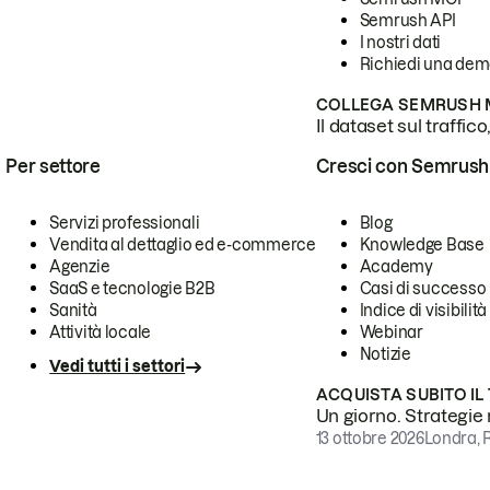
Semrush API
I nostri dati
Richiedi una de
COLLEGA SEMRUSH M
Il dataset sul traffic
Per settore
Cresci con Semrush
Servizi professionali
Blog
Vendita al dettaglio ed e-commerce
Knowledge Base
Agenzie
Academy
SaaS e tecnologie B2B
Casi di successo
Sanità
Indice di visibilità
Attività locale
Webinar
Notizie
Vedi tutti i settori
ACQUISTA SUBITO IL
Un giorno. Strategie r
13 ottobre 2026
Londra, 