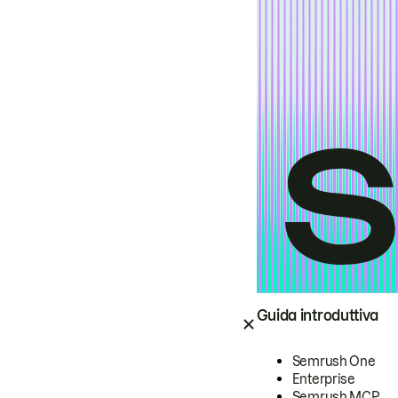
Guida introduttiva
Semrush One
Enterprise
Semrush MCP