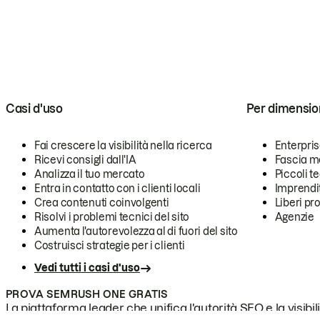
Casi d'uso
Per dimensio
Fai crescere la visibilità nella ricerca
Enterpri
Ricevi consigli dall'IA
Fascia m
Analizza il tuo mercato
Piccoli 
Entra in contatto con i clienti locali
Imprendi
Crea contenuti coinvolgenti
Liberi pr
Risolvi i problemi tecnici del sito
Agenzie
Aumenta l'autorevolezza al di fuori del sito
Costruisci strategie per i clienti
Vedi tutti i casi d'uso
PROVA SEMRUSH ONE GRATIS
La piattaforma leader che unifica l'autorità SEO e la visibili