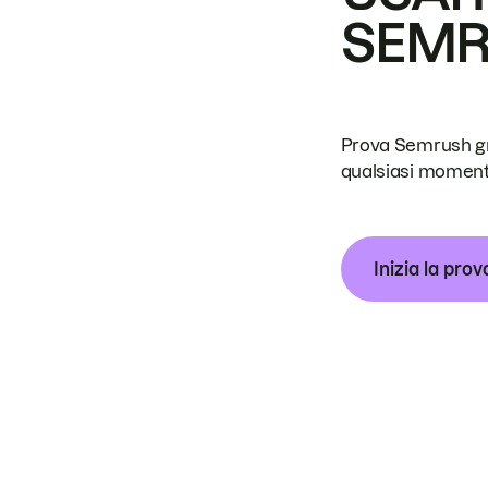
SEM
Prova Semrush grat
qualsiasi moment
Inizia la prov