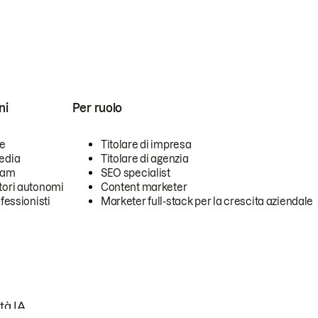
ni
Per ruolo
se
Titolare di impresa
edia
Titolare di agenzia
team
SEO specialist
tori autonomi
Content marketer
ofessionisti
Marketer full-stack per la crescita aziendale
tà IA.