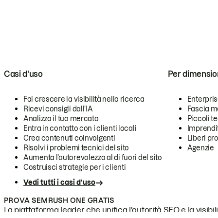
Casi d'uso
Per dimensio
Fai crescere la visibilità nella ricerca
Enterpri
Ricevi consigli dall'IA
Fascia m
Analizza il tuo mercato
Piccoli 
Entra in contatto con i clienti locali
Imprendi
Crea contenuti coinvolgenti
Liberi pr
Risolvi i problemi tecnici del sito
Agenzie
Aumenta l'autorevolezza al di fuori del sito
Costruisci strategie per i clienti
Vedi tutti i casi d'uso
PROVA SEMRUSH ONE GRATIS
La piattaforma leader che unifica l'autorità SEO e la visibili