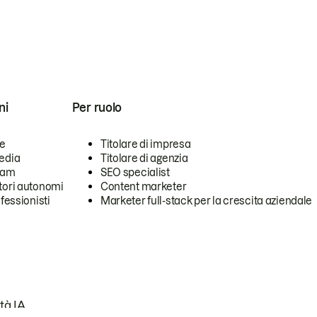
ni
Per ruolo
se
Titolare di impresa
edia
Titolare di agenzia
team
SEO specialist
tori autonomi
Content marketer
ofessionisti
Marketer full-stack per la crescita aziendale
tà IA.