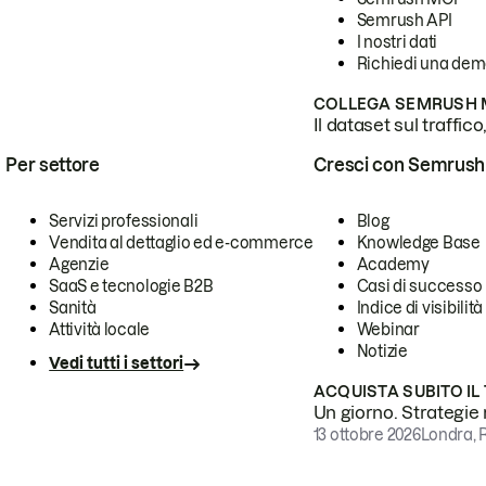
Semrush API
I nostri dati
Richiedi una de
COLLEGA SEMRUSH M
Il dataset sul traffic
Per settore
Cresci con Semrush
Servizi professionali
Blog
Vendita al dettaglio ed e-commerce
Knowledge Base
Agenzie
Academy
SaaS e tecnologie B2B
Casi di successo
Sanità
Indice di visibilità
Attività locale
Webinar
Notizie
Vedi tutti i settori
ACQUISTA SUBITO IL
Un giorno. Strategie r
13 ottobre 2026
Londra, 