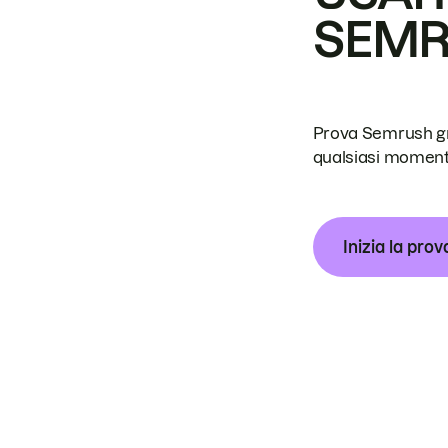
SEM
Prova Semrush grat
qualsiasi moment
Inizia la prov