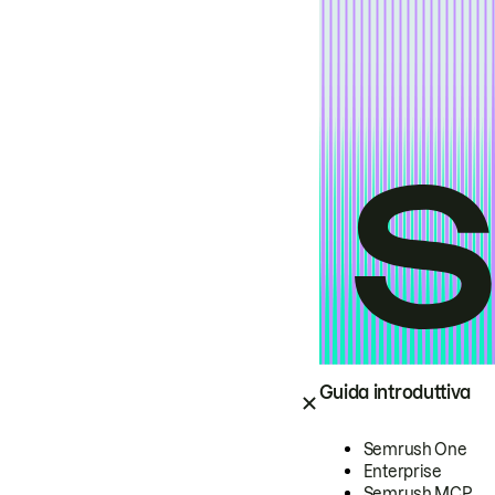
Guida introduttiva
Semrush One
Enterprise
Semrush MCP