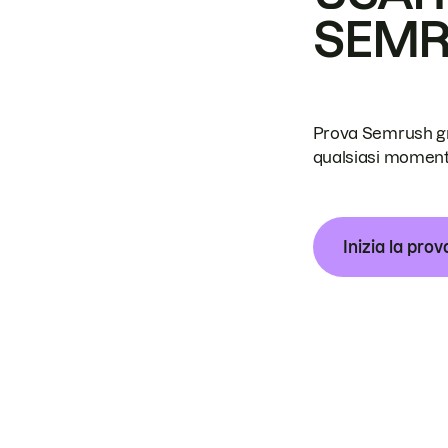
SEM
Prova Semrush grat
qualsiasi moment
Inizia la prov