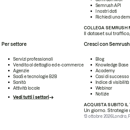
Semrush API
I nostri dati
Richiedi una de
COLLEGA SEMRUSH M
Il dataset sul traffic
Per settore
Cresci con Semrush
Servizi professionali
Blog
Vendita al dettaglio ed e-commerce
Knowledge Base
Agenzie
Academy
SaaS e tecnologie B2B
Casi di successo
Sanità
Indice di visibilità
Attività locale
Webinar
Notizie
Vedi tutti i settori
ACQUISTA SUBITO IL
Un giorno. Strategie r
13 ottobre 2026
Londra, 