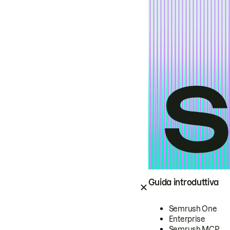
Guida introduttiva
Semrush One
Enterprise
Semrush MCP