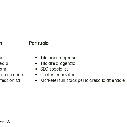
ni
Per ruolo
se
Titolare di impresa
edia
Titolare di agenzia
team
SEO specialist
tori autonomi
Content marketer
ofessionisti
Marketer full-stack per la crescita aziendale
tà IA.