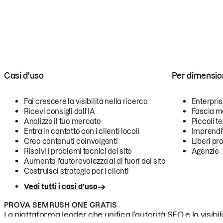
Casi d'uso
Per dimensio
Fai crescere la visibilità nella ricerca
Enterpri
Ricevi consigli dall'IA
Fascia m
Analizza il tuo mercato
Piccoli 
Entra in contatto con i clienti locali
Imprendi
Crea contenuti coinvolgenti
Liberi pr
Risolvi i problemi tecnici del sito
Agenzie
Aumenta l'autorevolezza al di fuori del sito
Costruisci strategie per i clienti
Vedi tutti i casi d'uso
PROVA SEMRUSH ONE GRATIS
La piattaforma leader che unifica l'autorità SEO e la visibili