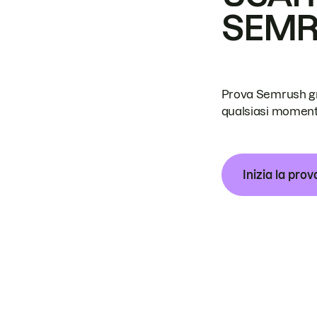
SEM
Prova Semrush grat
qualsiasi moment
Inizia la prov