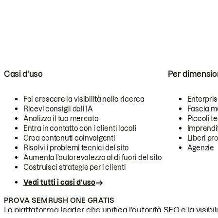
Casi d'uso
Per dimensio
Fai crescere la visibilità nella ricerca
Enterpri
Ricevi consigli dall'IA
Fascia m
Analizza il tuo mercato
Piccoli 
Entra in contatto con i clienti locali
Imprendi
Crea contenuti coinvolgenti
Liberi pr
Risolvi i problemi tecnici del sito
Agenzie
Aumenta l'autorevolezza al di fuori del sito
Costruisci strategie per i clienti
Vedi tutti i casi d'uso
PROVA SEMRUSH ONE GRATIS
La piattaforma leader che unifica l'autorità SEO e la visibili