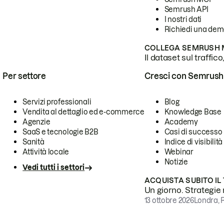
Semrush API
I nostri dati
Richiedi una de
COLLEGA SEMRUSH M
Il dataset sul traffic
Per settore
Cresci con Semrush
Servizi professionali
Blog
Vendita al dettaglio ed e-commerce
Knowledge Base
Agenzie
Academy
SaaS e tecnologie B2B
Casi di successo
Sanità
Indice di visibilità
Attività locale
Webinar
Notizie
Vedi tutti i settori
ACQUISTA SUBITO IL
Un giorno. Strategie r
13 ottobre 2026
Londra, 