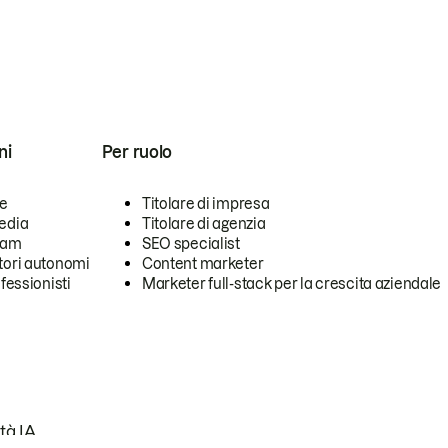
ni
Per ruolo
se
Titolare di impresa
edia
Titolare di agenzia
team
SEO specialist
tori autonomi
Content marketer
ofessionisti
Marketer full-stack per la crescita aziendale
tà IA.