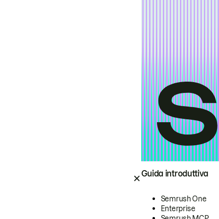
Guida introduttiva
Semrush One
Enterprise
Semrush MCP