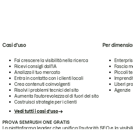
Casi d'uso
Per dimensio
Fai crescere la visibilità nella ricerca
Enterpri
Ricevi consigli dall'IA
Fascia m
Analizza il tuo mercato
Piccoli 
Entra in contatto con i clienti locali
Imprendi
Crea contenuti coinvolgenti
Liberi pr
Risolvi i problemi tecnici del sito
Agenzie
Aumenta l'autorevolezza al di fuori del sito
Costruisci strategie per i clienti
Vedi tutti i casi d'uso
PROVA SEMRUSH ONE GRATIS
La piattaforma leader che unifica l'autorità SEO e la visibili