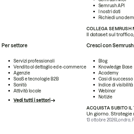
Semrush API
I nostri dati
Richiedi una de
COLLEGA SEMRUSH M
Il dataset sul traffic
Per settore
Cresci con Semrush
Servizi professionali
Blog
Vendita al dettaglio ed e-commerce
Knowledge Base
Agenzie
Academy
SaaS e tecnologie B2B
Casi di successo
Sanità
Indice di visibilità
Attività locale
Webinar
Notizie
Vedi tutti i settori
ACQUISTA SUBITO IL
Un giorno. Strategie r
13 ottobre 2026
Londra, 