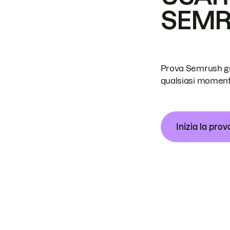
SEM
Prova Semrush grat
qualsiasi moment
Inizia la prov