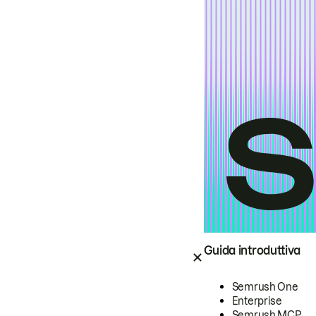
Guida introduttiva
Semrush One
Enterprise
Semrush MCP