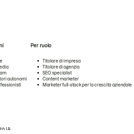
ni
Per ruolo
se
Titolare di impresa
edia
Titolare di agenzia
team
SEO specialist
tori autonomi
Content marketer
ofessionisti
Marketer full-stack per la crescita aziendale
tà IA.