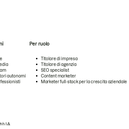
ni
Per ruolo
se
Titolare di impresa
edia
Titolare di agenzia
team
SEO specialist
tori autonomi
Content marketer
ofessionisti
Marketer full-stack per la crescita aziendale
tà IA.