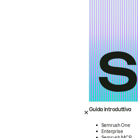
Guida introduttiva
Semrush One
Enterprise
Semrush MCP