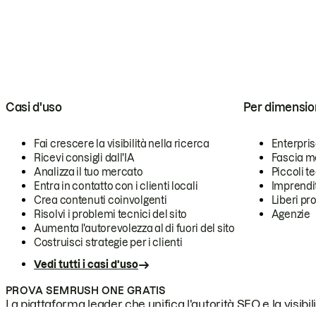
Casi d'uso
Per dimensio
Fai crescere la visibilità nella ricerca
Enterpri
Ricevi consigli dall'IA
Fascia m
Analizza il tuo mercato
Piccoli 
Entra in contatto con i clienti locali
Imprendi
Crea contenuti coinvolgenti
Liberi pr
Risolvi i problemi tecnici del sito
Agenzie
Aumenta l'autorevolezza al di fuori del sito
Costruisci strategie per i clienti
Vedi tutti i casi d'uso
PROVA SEMRUSH ONE GRATIS
La piattaforma leader che unifica l'autorità SEO e la visibili