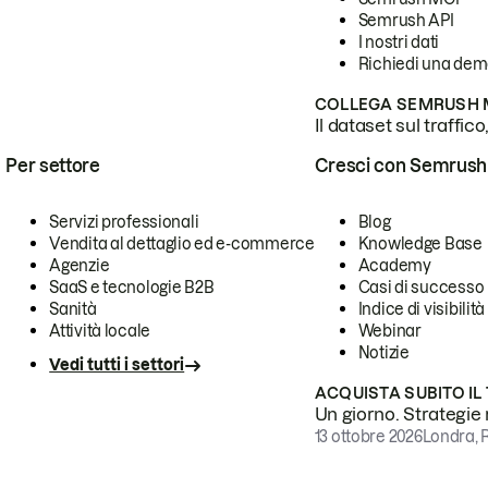
Semrush API
I nostri dati
Richiedi una de
COLLEGA SEMRUSH M
Il dataset sul traffic
Per settore
Cresci con Semrush
Servizi professionali
Blog
Vendita al dettaglio ed e-commerce
Knowledge Base
Agenzie
Academy
SaaS e tecnologie B2B
Casi di successo
Sanità
Indice di visibilità
Attività locale
Webinar
Notizie
Vedi tutti i settori
ACQUISTA SUBITO IL
Un giorno. Strategie r
13 ottobre 2026
Londra, 