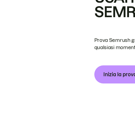
SEM
Prova Semrush grat
qualsiasi moment
Inizia la prov