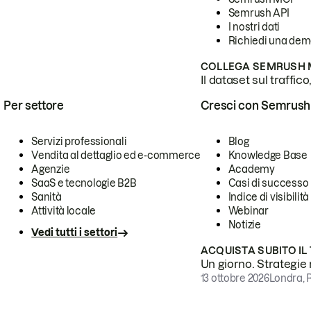
Semrush API
I nostri dati
Richiedi una de
COLLEGA SEMRUSH M
Il dataset sul traffic
Per settore
Cresci con Semrush
Servizi professionali
Blog
Vendita al dettaglio ed e-commerce
Knowledge Base
Agenzie
Academy
SaaS e tecnologie B2B
Casi di successo
Sanità
Indice di visibilità
Attività locale
Webinar
Notizie
Vedi tutti i settori
ACQUISTA SUBITO IL
Un giorno. Strategie r
13 ottobre 2026
Londra, 