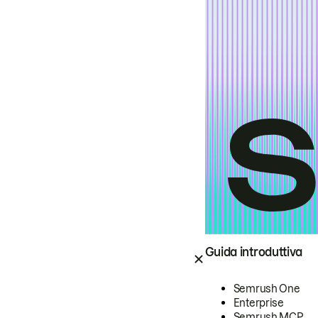
Guida introduttiva
Semrush One
Enterprise
Semrush MCP