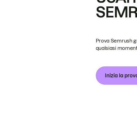
SEM
Prova Semrush grat
qualsiasi moment
Inizia la prov