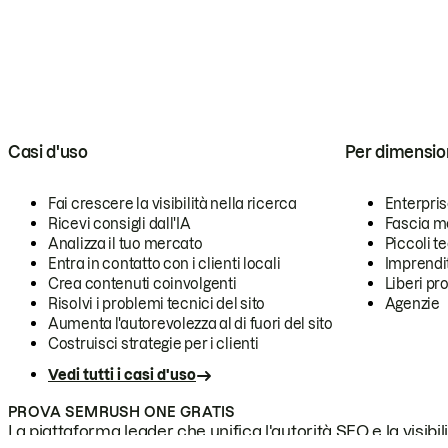
Casi d'uso
Per dimensio
Fai crescere la visibilità nella ricerca
Enterpri
Ricevi consigli dall'IA
Fascia m
Analizza il tuo mercato
Piccoli 
Entra in contatto con i clienti locali
Imprendi
Crea contenuti coinvolgenti
Liberi pr
Risolvi i problemi tecnici del sito
Agenzie
Aumenta l'autorevolezza al di fuori del sito
Costruisci strategie per i clienti
Vedi tutti i casi d'uso
PROVA SEMRUSH ONE GRATIS
La piattaforma leader che unifica l'autorità SEO e la visibili