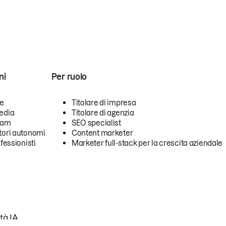
ni
Per ruolo
se
Titolare di impresa
edia
Titolare di agenzia
team
SEO specialist
tori autonomi
Content marketer
ofessionisti
Marketer full-stack per la crescita aziendale
tà IA.