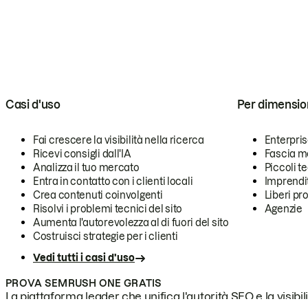
Casi d'uso
Per dimensio
Fai crescere la visibilità nella ricerca
Enterpri
Ricevi consigli dall'IA
Fascia m
Analizza il tuo mercato
Piccoli 
Entra in contatto con i clienti locali
Imprendi
Crea contenuti coinvolgenti
Liberi pr
Risolvi i problemi tecnici del sito
Agenzie
Aumenta l'autorevolezza al di fuori del sito
Costruisci strategie per i clienti
Vedi tutti i casi d'uso
PROVA SEMRUSH ONE GRATIS
La piattaforma leader che unifica l'autorità SEO e la visibili