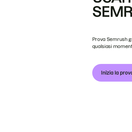
SEM
Prova Semrush grat
qualsiasi moment
Inizia la prov