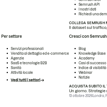
Semrush API
I nostri dati
Richiedi una de
COLLEGA SEMRUSH M
Il dataset sul traffic
Per settore
Cresci con Semrush
Servizi professionali
Blog
Vendita al dettaglio ed e-commerce
Knowledge Base
Agenzie
Academy
SaaS e tecnologie B2B
Casi di successo
Sanità
Indice di visibilità
Attività locale
Webinar
Notizie
Vedi tutti i settori
ACQUISTA SUBITO IL
Un giorno. Strategie r
13 ottobre 2026
Londra, 