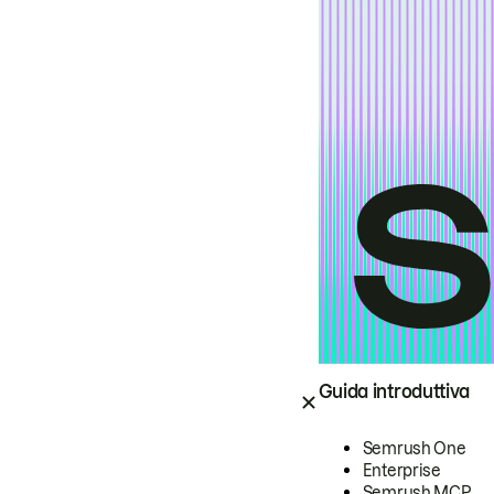
Guida introduttiva
Semrush One
Enterprise
Semrush MCP