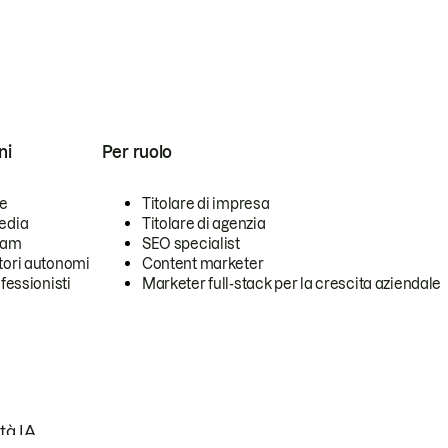
ni
Per ruolo
se
Titolare di impresa
edia
Titolare di agenzia
team
SEO specialist
tori autonomi
Content marketer
ofessionisti
Marketer full-stack per la crescita aziendale
tà IA.