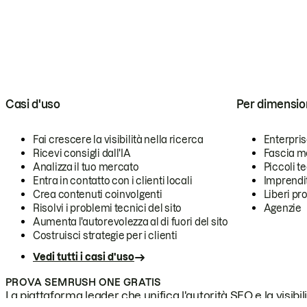
Casi d'uso
Per dimensio
Fai crescere la visibilità nella ricerca
Enterpri
Ricevi consigli dall'IA
Fascia m
Analizza il tuo mercato
Piccoli 
Entra in contatto con i clienti locali
Imprendi
Crea contenuti coinvolgenti
Liberi pr
Risolvi i problemi tecnici del sito
Agenzie
Aumenta l'autorevolezza al di fuori del sito
Costruisci strategie per i clienti
Vedi tutti i casi d'uso
PROVA SEMRUSH ONE GRATIS
La piattaforma leader che unifica l'autorità SEO e la visibili