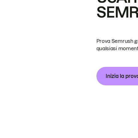
SEM
Prova Semrush grat
qualsiasi moment
Inizia la prov