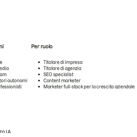
ni
Per ruolo
se
Titolare di impresa
edia
Titolare di agenzia
team
SEO specialist
tori autonomi
Content marketer
ofessionisti
Marketer full-stack per la crescita aziendale
tà IA.