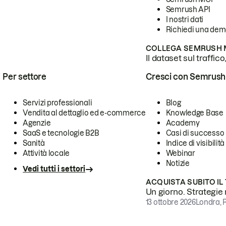
Semrush API
I nostri dati
Richiedi una de
COLLEGA SEMRUSH M
Il dataset sul traffic
Per settore
Cresci con Semrush
Servizi professionali
Blog
Vendita al dettaglio ed e-commerce
Knowledge Base
Agenzie
Academy
SaaS e tecnologie B2B
Casi di successo
Sanità
Indice di visibilità
Attività locale
Webinar
Notizie
Vedi tutti i settori
ACQUISTA SUBITO IL
Un giorno. Strategie r
13 ottobre 2026
Londra, 