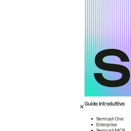
Guida introduttiva
Semrush One
Enterprise
Semrush MCP