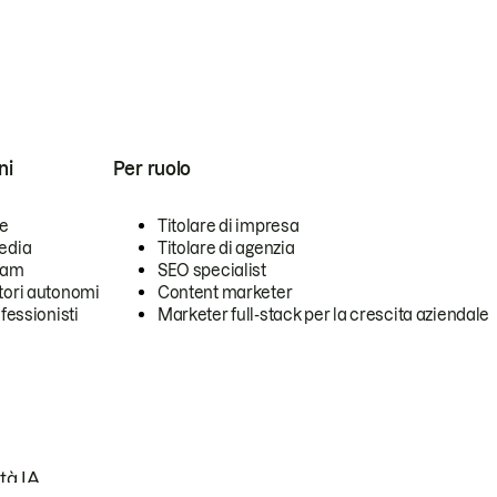
ni
Per ruolo
se
Titolare di impresa
edia
Titolare di agenzia
team
SEO specialist
tori autonomi
Content marketer
ofessionisti
Marketer full-stack per la crescita aziendale
tà IA.