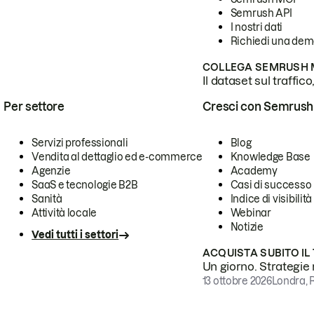
Semrush API
I nostri dati
Richiedi una de
COLLEGA SEMRUSH M
Il dataset sul traffic
Per settore
Cresci con Semrush
Servizi professionali
Blog
Vendita al dettaglio ed e-commerce
Knowledge Base
Agenzie
Academy
SaaS e tecnologie B2B
Casi di successo
Sanità
Indice di visibilità
Attività locale
Webinar
Notizie
Vedi tutti i settori
ACQUISTA SUBITO IL
Un giorno. Strategie r
13 ottobre 2026
Londra, 