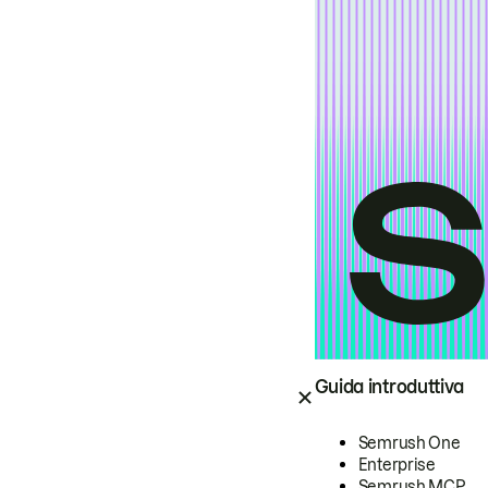
Guida introduttiva
Semrush One
Enterprise
Semrush MCP