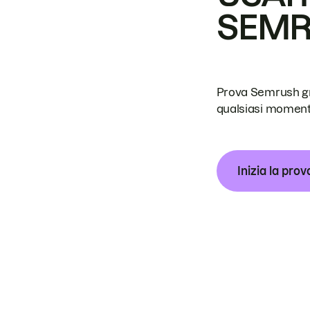
SEM
Prova Semrush grat
qualsiasi moment
Inizia la prov