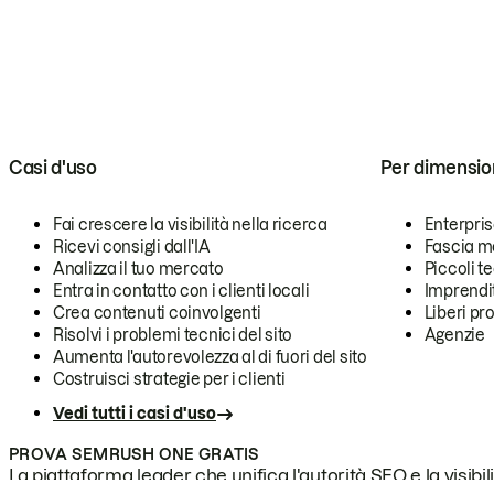
Casi d'uso
Per dimensio
Fai crescere la visibilità nella ricerca
Enterpri
Ricevi consigli dall'IA
Fascia m
Analizza il tuo mercato
Piccoli 
Entra in contatto con i clienti locali
Imprendi
Crea contenuti coinvolgenti
Liberi pr
Risolvi i problemi tecnici del sito
Agenzie
Aumenta l'autorevolezza al di fuori del sito
Costruisci strategie per i clienti
Vedi tutti i casi d'uso
PROVA SEMRUSH ONE GRATIS
La piattaforma leader che unifica l'autorità SEO e la visibili