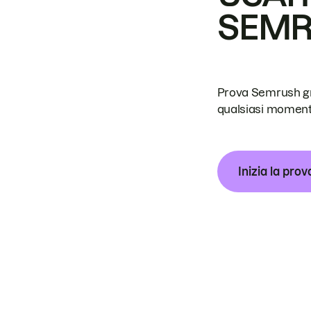
SEM
Prova Semrush grat
qualsiasi moment
Inizia la prov