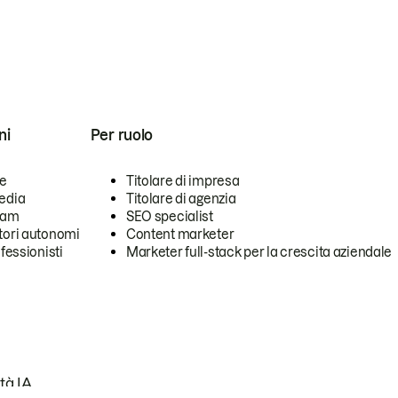
ni
Per ruolo
se
Titolare di impresa
edia
Titolare di agenzia
team
SEO specialist
tori autonomi
Content marketer
ofessionisti
Marketer full-stack per la crescita aziendale
tà IA.