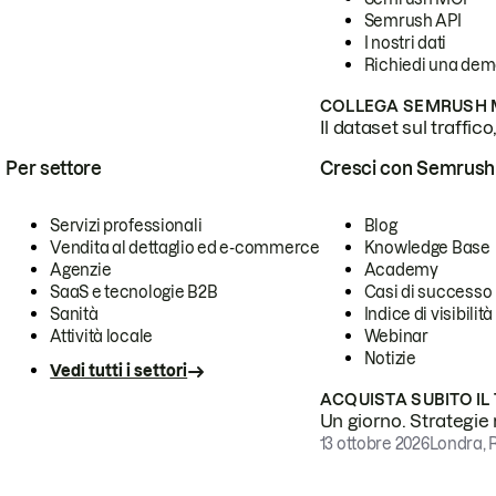
Semrush API
I nostri dati
Richiedi una de
COLLEGA SEMRUSH M
Il dataset sul traffic
Per settore
Cresci con Semrush
Servizi professionali
Blog
Vendita al dettaglio ed e-commerce
Knowledge Base
Agenzie
Academy
SaaS e tecnologie B2B
Casi di successo
Sanità
Indice di visibilità
Attività locale
Webinar
Notizie
Vedi tutti i settori
ACQUISTA SUBITO IL
Un giorno. Strategie r
13 ottobre 2026
Londra, 