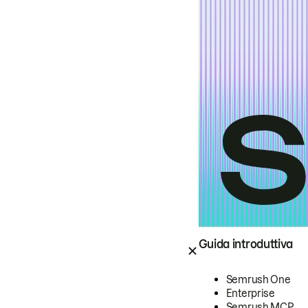
Guida introduttiva
Semrush One
Enterprise
Semrush MCP